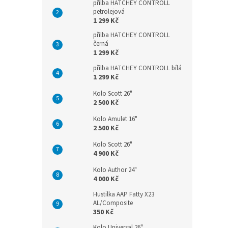
přilba HATCHEY CONTROLL
petrolejová
1 299 Kč
přilba HATCHEY CONTROLL
černá
1 299 Kč
přilba HATCHEY CONTROLL bílá
1 299 Kč
Kolo Scott 26"
2 500 Kč
Kolo Amulet 16"
2 500 Kč
Kolo Scott 26"
4 900 Kč
Kolo Author 24"
4 000 Kč
Hustilka AAP Fatty X23
AL/Composite
350 Kč
Kolo Universal 26"