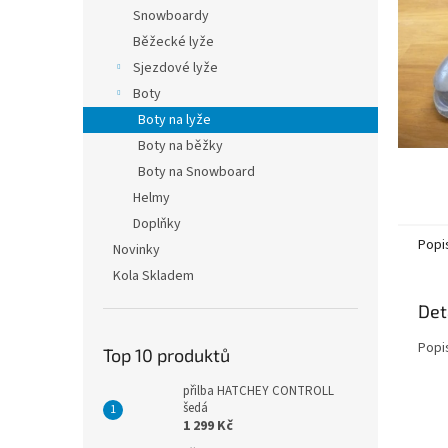
n
Snowboardy
e
Běžecké lyže
l
Sjezdové lyže
Boty
Boty na lyže
Boty na běžky
Boty na Snowboard
Helmy
Doplňky
Popi
Novinky
Kola Skladem
Det
Popi
Top 10 produktů
přilba HATCHEY CONTROLL
šedá
1 299 Kč