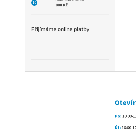
800 Kč
Přijímáme online platby
Z
á
p
a
t
Otevír
í
Po:
10:00-12
Út:
10:00-12