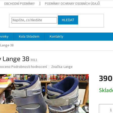
OBCHODNÍ PODMÍNKY
PODMÍNKY OCHRANY OSOBNÍCH ÚDAJŮ
HLEDAT
ovinky
Kola Skladem
Kontakty
 Lange 38
y Lange 38
3011
né
noceno
Podrobnosti hodnocení
Značka:
Lange
ní
390
u
Měrná
Skla
cena:
ek.