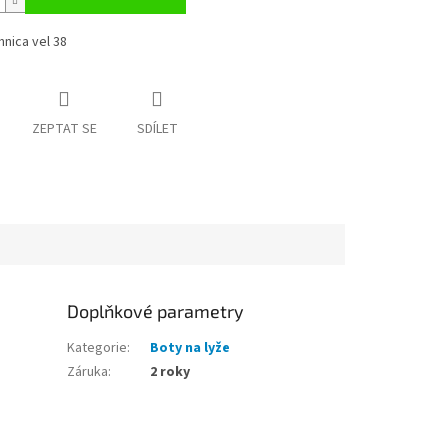
nica vel 38
ZEPTAT SE
SDÍLET
Doplňkové parametry
Kategorie
:
Boty na lyže
Záruka
:
2 roky