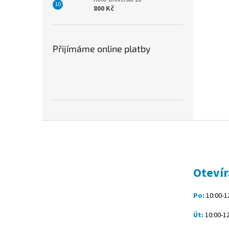
800 Kč
Přijímáme online platby
Z
á
p
a
t
Otevír
í
Po:
10:00-12
Út:
10:00-12