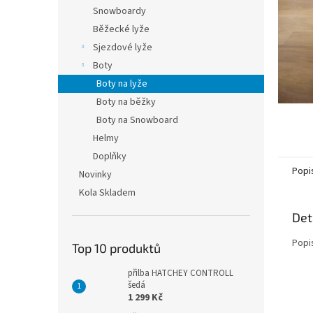
n
Snowboardy
e
Běžecké lyže
l
Sjezdové lyže
Boty
Boty na lyže
Boty na běžky
Boty na Snowboard
Helmy
Doplňky
Popi
Novinky
Kola Skladem
Det
Popi
Top 10 produktů
přilba HATCHEY CONTROLL
šedá
1 299 Kč