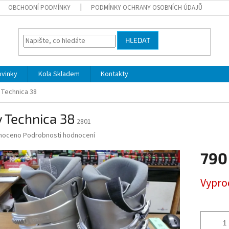
OBCHODNÍ PODMÍNKY
PODMÍNKY OCHRANY OSOBNÍCH ÚDAJŮ
HLEDAT
ovinky
Kola Skladem
Kontakty
 Technica 38
 Technica 38
2801
né
noceno
Podrobnosti hodnocení
ní
790
u
Měrná
Vypr
cena:
ek.