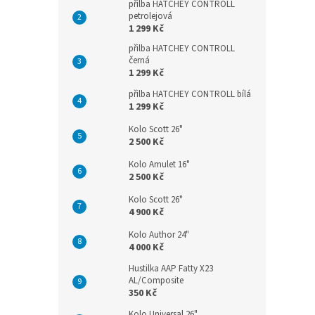
přilba HATCHEY CONTROLL
petrolejová
1 299 Kč
přilba HATCHEY CONTROLL
černá
1 299 Kč
přilba HATCHEY CONTROLL bílá
1 299 Kč
Kolo Scott 26"
2 500 Kč
Kolo Amulet 16"
2 500 Kč
Kolo Scott 26"
4 900 Kč
Kolo Author 24"
4 000 Kč
Hustilka AAP Fatty X23
AL/Composite
350 Kč
Kolo Universal 26"