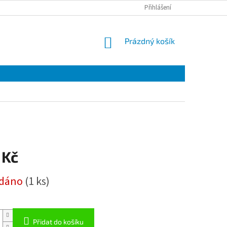
Přihlášení
NÁKUPNÍ
Prázdný košík
KOŠÍK
 Kč
odáno
(1 ks)
Přidat do košíku