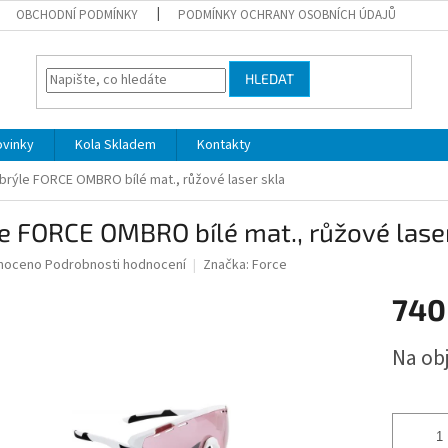
OBCHODNÍ PODMÍNKY
PODMÍNKY OCHRANY OSOBNÍCH ÚDAJŮ
HLEDAT
ovinky
Kola Skladem
Kontakty
brýle FORCE OMBRO bílé mat., růžové laser skla
e FORCE OMBRO bílé mat., růžové laser
né
noceno
Podrobnosti hodnocení
Značka:
Force
ní
740
u
Měrná
Na ob
cena:
ek.