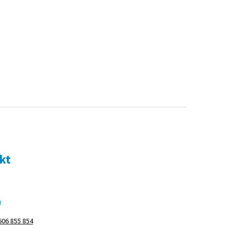
kt
m
606 855 854