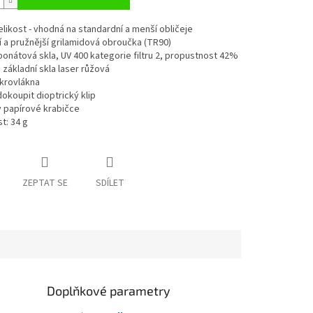
elikost - vhodná na standardní a menší obličeje
í a pružnější grilamidová obroučka (TR90)
bonátová skla, UV 400 kategorie filtru 2, propustnost 42%
 základní skla laser růžová
ikrovlákna
okoupit dioptrický klip
v papírové krabičce
t: 34 g
ZEPTAT SE
SDÍLET
Doplňkové parametry