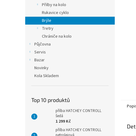
n
Přilby na kolo
e
Rukavice cyklo
l
Brýle
Tretry
Chrániče na kolo
Půjčovna
Servis
Bazar
Novinky
Kola Skladem
Top 10 produktů
Popi
přilba HATCHEY CONTROLL
šedá
1 299 Kč
Det
přilba HATCHEY CONTROLL
petrolejová