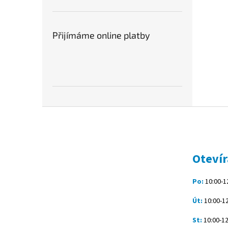
Přijímáme online platby
Z
á
p
a
t
Otevír
í
Po:
10:00-12
Út:
10:00-12
St:
10:00-12