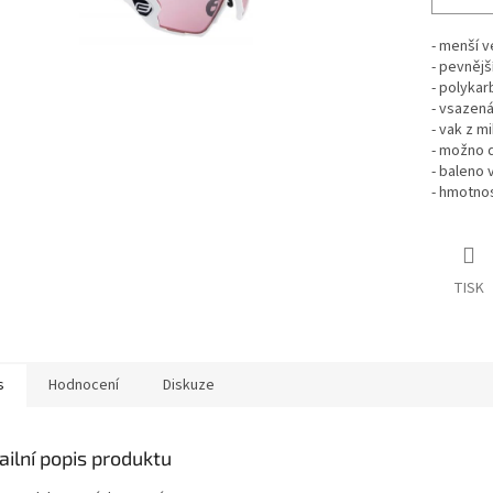
- menší v
- pevnějš
- polykar
- vsazená
- vak z m
- možno d
- baleno 
- hmotnos
TISK
s
Hodnocení
Diskuze
ailní popis produktu