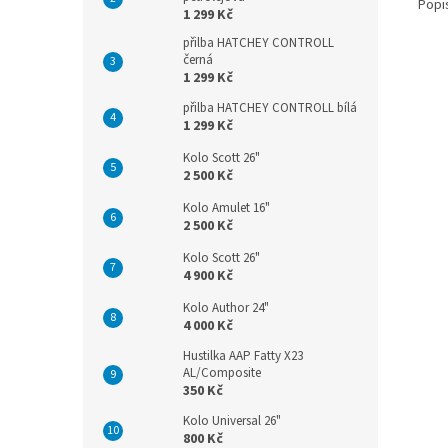
Popi
1 299 Kč
přilba HATCHEY CONTROLL
černá
1 299 Kč
přilba HATCHEY CONTROLL bílá
1 299 Kč
Kolo Scott 26"
2 500 Kč
Kolo Amulet 16"
2 500 Kč
Kolo Scott 26"
4 900 Kč
Kolo Author 24"
4 000 Kč
Hustilka AAP Fatty X23
AL/Composite
350 Kč
Kolo Universal 26"
800 Kč