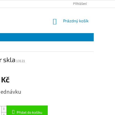
Přihlášení
NÁKUPNÍ
Prázdný košík
KOŠÍK
 skla
13121
 Kč
jednávku
Přidat do košíku