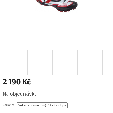
2 190 Kč
Měrná
Na objednávku
cena:
Varianta