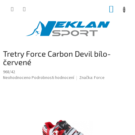
Přejít
NÁKUP
na
obsah
KOŠÍK
Tretry Force Carbon Devil bílo-
červené
968/42
Průměrné
Neohodnoceno
Podrobnosti hodnocení
Značka:
Force
hodnocení
produktu
je
0,0
z
5
hvězdiček.