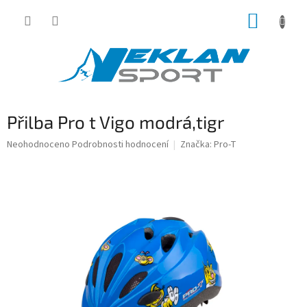
Přejít
NÁKUP
na
obsah
KOŠÍK
Přilba Pro t Vigo modrá,tigr
Průměrné
Neohodnoceno
Podrobnosti hodnocení
Značka:
Pro-T
hodnocení
produktu
je
0,0
z
5
hvězdiček.