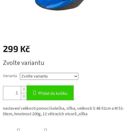
299 Kč
Měrná
Zvolte variantu
cena:
Varianta
Přidat do košíku
nastavení velikosti pomocí kolečka, síťka, velikosti S 48-52cm a M 52-
56cm, hmotnost 200g, 12 větracích otvorů ,síťka