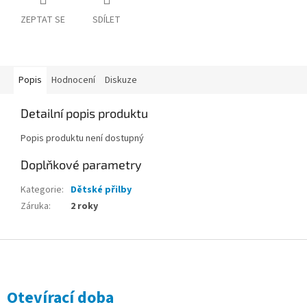
ZEPTAT SE
SDÍLET
Popis
Hodnocení
Diskuze
Detailní popis produktu
Popis produktu není dostupný
Doplňkové parametry
Kategorie
:
Dětské přilby
Záruka
:
2 roky
Z
á
p
a
Otevírací doba
t