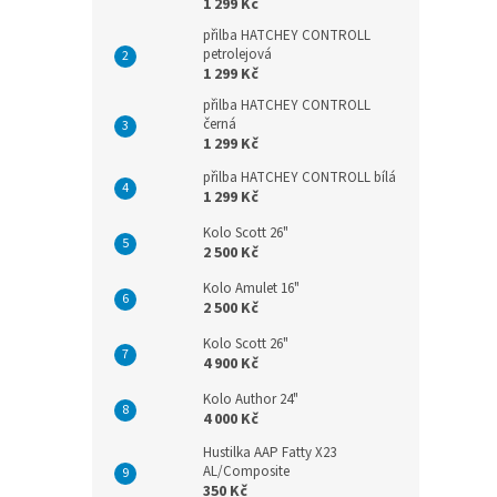
1 299 Kč
přilba HATCHEY CONTROLL
petrolejová
1 299 Kč
přilba HATCHEY CONTROLL
černá
1 299 Kč
přilba HATCHEY CONTROLL bílá
1 299 Kč
Kolo Scott 26"
2 500 Kč
Kolo Amulet 16"
2 500 Kč
Kolo Scott 26"
4 900 Kč
Kolo Author 24"
4 000 Kč
Hustilka AAP Fatty X23
AL/Composite
350 Kč