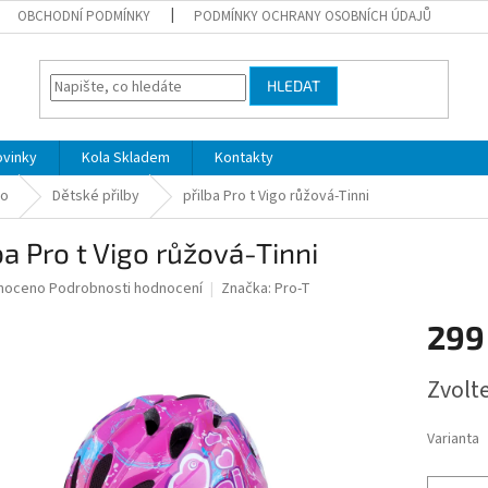
OBCHODNÍ PODMÍNKY
PODMÍNKY OCHRANY OSOBNÍCH ÚDAJŮ
HLEDAT
ovinky
Kola Skladem
Kontakty
lo
Dětské přilby
přilba Pro t Vigo růžová-Tinni
ba Pro t Vigo růžová-Tinni
né
noceno
Podrobnosti hodnocení
Značka:
Pro-T
ní
299
u
Měrná
Zvolt
cena:
ek.
Varianta