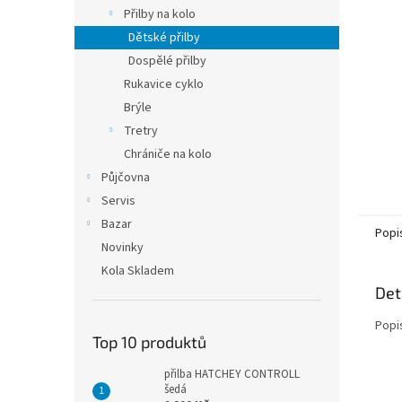
n
Přilby na kolo
e
Dětské přilby
l
Dospělé přilby
Rukavice cyklo
Brýle
Tretry
Chrániče na kolo
Půjčovna
Servis
Bazar
Popi
Novinky
Kola Skladem
Det
Popi
Top 10 produktů
přilba HATCHEY CONTROLL
šedá