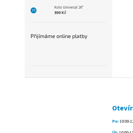
Kolo Universal 26"
800 Kč
Přijímáme online platby
Z
á
p
a
t
Otevír
í
Po:
10:00-12
Út:
10:00-12