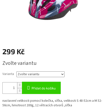
299 Kč
Měrná
Zvolte variantu
cena:
Varianta
Přidat do košíku
nastavení velikosti pomocí kolečka, síťka, velikosti S 48-52cm a M 52-
56cm, hmotnost 200g, 12 větracích otvorů ,síťka