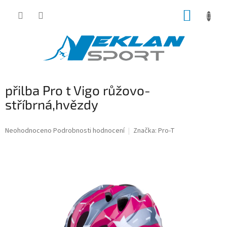
Přejít
NÁKUP
na
obsah
KOŠÍK
přilba Pro t Vigo růžovo-
stříbrná,hvězdy
Průměrné
Neohodnoceno
Podrobnosti hodnocení
Značka:
Pro-T
hodnocení
produktu
je
0,0
z
5
hvězdiček.