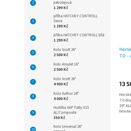
petrolejová
1 299 Kč
přilba HATCHEY CONTROLL
černá
1 299 Kč
přilba HATCHEY CONTROLL bílá
1 299 Kč
Horsk
Kolo Scott 26"
2 500 Kč
7.0 -
matt 
Kolo Amulet 16"
2 500 Kč
Kolo Scott 26"
13 5
4 900 Kč
Kolo Author 24"
Horské
4 000 Kč
7.0 di
29" ALL
Hustilka AAP Fatty X23
hmotno
AL/Composite
Amulet.
350 Kč
Kolo Universal 26"