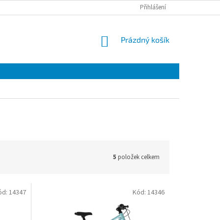
Přihlášení
NÁKUPNÍ
Prázdný košík
KOŠÍK
5
položek celkem
ód:
14347
Kód:
14346