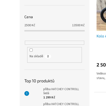
i
r
n
s
o
e
p
d
l
r
u
Cena
o
k
2500
Kč
13500
Kč
d
t
u
ů
Kolo 
k
t
ů
Na skladě
2
2 50
Veliko
stavu,
Top 10 produktů
přilba HATCHEY CONTROLL
šedá
1 299 Kč
přilba HATCHEY CONTROLL