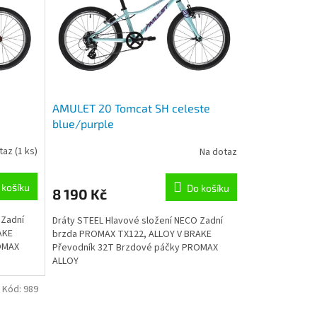
AMULET 20 Tomcat SH celeste
blue/purple
taz
(1 ks)
Na dotaz
 košíku
Do košíku
8 190 Kč
 Zadní
Dráty STEEL Hlavové složení NECO Zadní
AKE
brzda PROMAX TX122, ALLOY V BRAKE
OMAX
Převodník 32T Brzdové páčky PROMAX
ALLOY
Kód:
989