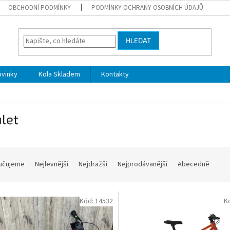
OBCHODNÍ PODMÍNKY
PODMÍNKY OCHRANY OSOBNÍCH ÚDAJŮ
HLEDAT
ovinky
Kola Skladem
Kontakty
let
učujeme
Nejlevnější
Nejdražší
Nejprodávanější
Abecedně
Kód:
14532
K