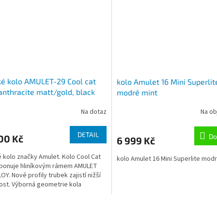
é kolo AMULET-29 Cool cat
kolo Amulet 16 Mini Superlit
 anthracite matt/gold, black
modré mint
decal
Na dotaz
Na ob
DETAIL
Do
00 Kč
6 999 Kč
 kolo značky Amulet. Kolo Cool Cat
kolo Amulet 16 Mini Superlite mod
sponuje hliníkovým rámem AMULET
OY. Nové profily trubek zajistí nižší
st. Výborná geometrie kola
..
O
v