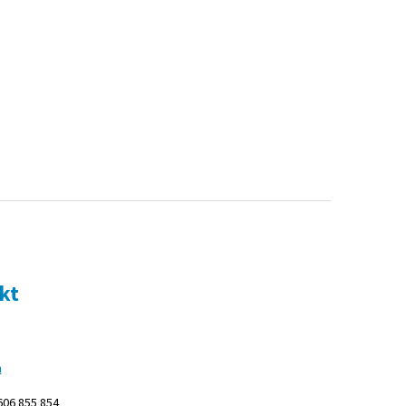
kt
m
606 855 854