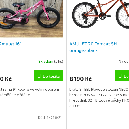
Amulet 16"
AMULET 20 Tomcat SH
orange/black
Skladem
(1 ks)
Na do
Do košíku
Do
0 Kč
8 190 Kč
st rámu 9", kolo je ve velmi dobrém
Dráty STEEL Hlavové složení NECO
 téměř neježděné.
brzda PROMAX TX122, ALLOY V BR
Převodník 32T Brzdové páčky PR
ALLOY
Kód:
14216/21-