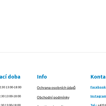
l
á
d
a
c
í
p
r
v
k
y
v
ý
p
i
s
ací doba
Info
Konta
u
:30 13:00-18:00
Facebook
Ochrana osobních údajů
:30 13:00-18:00
Instagra
Obchodní podmínky
:30 13:00-18:00
Tel.:
+420 