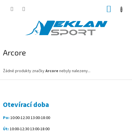
Přejít
NÁKUP
na
obsah
KOŠÍK
Arcore
Žádné produkty značky
Arcore
nebyly nalezeny...
Z
á
p
a
Otevírací doba
t
í
Po:
10:00-12:30 13:00-18:00
Út:
10:00-12:30 13:00-18:00