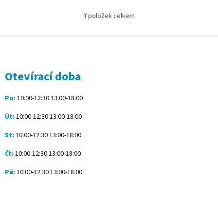
7
položek celkem
O
v
l
Z
á
á
d
p
a
a
Otevírací doba
c
t
í
í
p
Po:
10:00-12:30 13:00-18:00
r
v
Út:
10:00-12:30 13:00-18:00
k
y
St:
10:00-12:30 13:00-18:00
v
ý
Čt:
10:00-12:30 13:00-18:00
p
i
Pá:
10:00-12:30 13:00-18:00
s
u