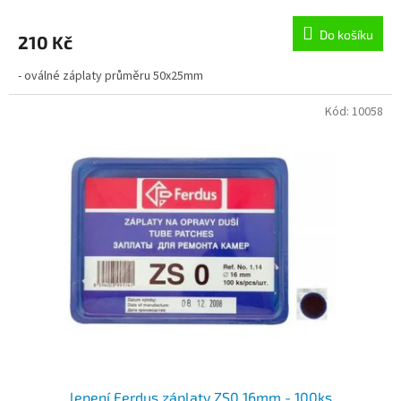
Do košíku
210 Kč
- oválné záplaty průměru 50x25mm
Kód:
10058
lepení Ferdus záplaty ZS0 16mm - 100ks