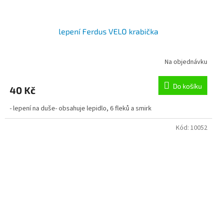
lepení Ferdus VELO krabička
Na objednávku
Do košíku
40 Kč
- lepení na duše- obsahuje lepidlo, 6 fleků a smirk
Kód:
10052