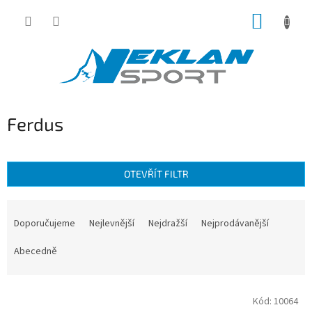
Přejít
NÁKUP
na
obsah
KOŠÍK
Ferdus
OTEVŘÍT FILTR
Ř
a
Doporučujeme
Nejlevnější
Nejdražší
Nejprodávanější
z
e
Abecedně
n
í
V
p
Kód:
10064
ý