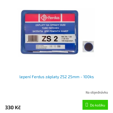
r
p
o
i
d
s
u
p
k
r
t
o
ů
d
u
k
t
ů
lepení Ferdus záplaty ZS2 25mm - 100ks
Na objednávku
Do košíku
330 Kč