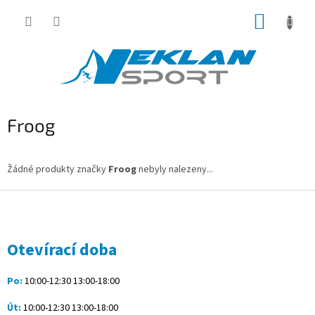
Přejít
NÁKUP
na
obsah
KOŠÍK
Froog
Žádné produkty značky
Froog
nebyly nalezeny...
Z
á
p
a
Otevírací doba
t
í
Po:
10:00-12:30 13:00-18:00
Út:
10:00-12:30 13:00-18:00