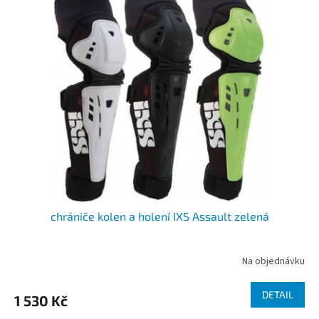
r
p
o
i
d
s
u
p
k
r
t
o
ů
d
u
k
t
ů
chrániče kolen a holení IXS Assault zelená
Na objednávku
DETAIL
1 530 Kč