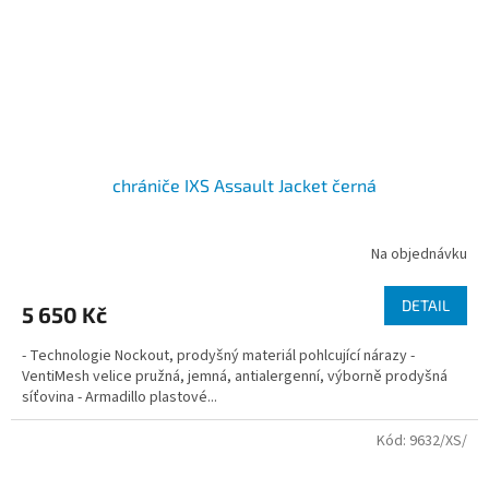
chrániče IXS Assault Jacket černá
Na objednávku
DETAIL
5 650 Kč
- Technologie Nockout, prodyšný materiál pohlcující nárazy -
VentiMesh velice pružná, jemná, antialergenní, výborně prodyšná
síťovina - Armadillo plastové...
Kód:
9632/XS/