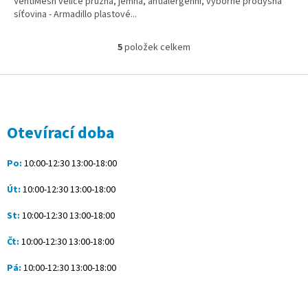
VentiMesh velice pružná, jemná, antialergenní, výborně prodyšná
síťovina - Armadillo plastové...
5
položek celkem
O
v
l
Z
á
á
d
p
a
a
Otevírací doba
c
t
í
í
p
Po:
10:00-12:30 13:00-18:00
r
v
Út:
10:00-12:30 13:00-18:00
k
y
St:
10:00-12:30 13:00-18:00
v
ý
Čt:
10:00-12:30 13:00-18:00
p
i
Pá:
10:00-12:30 13:00-18:00
s
u