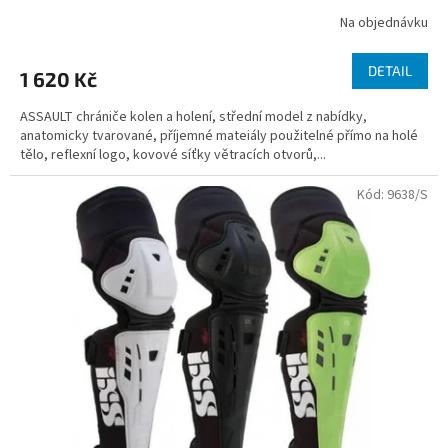
Na objednávku
DETAIL
1 620 Kč
ASSAULT chrániče kolen a holení, střední model z nabídky,
anatomicky tvarované, příjemné mateiály použitelné přímo na holé
tělo, reflexní logo, kovové síťky větracích otvorů,...
Kód:
9638/S