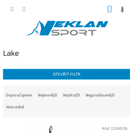
Přejít
NÁKUP
na
obsah
KOŠÍK
Lake
OTEVŘÍT FILTR
Ř
a
Doporučujeme
Nejlevnější
Nejdražší
Nejprodávanější
z
e
Abecedně
n
í
V
p
Kód:
13160/36
ý