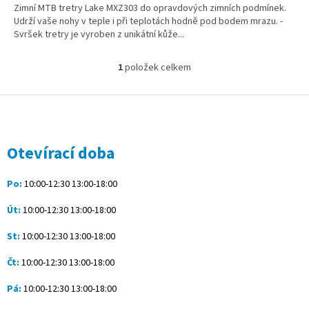
Zimní MTB tretry Lake MXZ303 do opravdových zimních podmínek.
Udrží vaše nohy v teple i při teplotách hodně pod bodem mrazu. -
Svršek tretry je vyroben z unikátní kůže...
1
položek celkem
O
v
l
Z
á
á
d
p
a
a
Otevírací doba
c
t
í
í
p
Po:
10:00-12:30 13:00-18:00
r
v
Út:
10:00-12:30 13:00-18:00
k
y
St:
10:00-12:30 13:00-18:00
v
ý
Čt:
10:00-12:30 13:00-18:00
p
i
Pá:
10:00-12:30 13:00-18:00
s