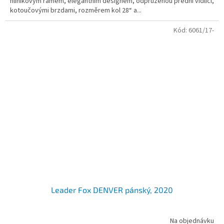
hliníkovým rámem, elegantním designem, odpruženou přední vidlicí,
kotoučovými brzdami, rozměrem kol 28“ a...
Kód:
6061/17-
Leader Fox DENVER pánský, 2020
Na objednávku