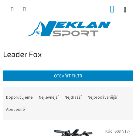
Přejít
NÁKUP
na
obsah
KOŠÍK
Leader Fox
OTEVŘÍT FILTR
Ř
a
Doporučujeme
Nejlevnější
Nejdražší
Nejprodávanější
z
e
Abecedně
n
í
V
p
Kód:
6087/17-
ý