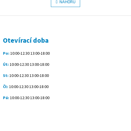
l
NAHORU
n
á
k
d
o
v
Z
a
á
c
á
n
í
p
í
p
a
Otevírací doba
r
t
v
í
k
Po:
10:00-12:30 13:00-18:00
y
v
Út:
10:00-12:30 13:00-18:00
ý
p
St:
10:00-12:30 13:00-18:00
i
s
Čt:
10:00-12:30 13:00-18:00
u
Pá:
10:00-12:30 13:00-18:00