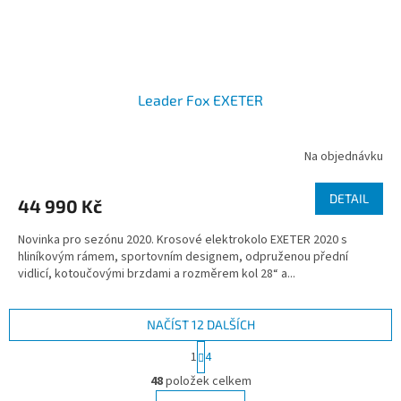
Leader Fox EXETER
Na objednávku
DETAIL
44 990 Kč
Novinka pro sezónu 2020. Krosové elektrokolo EXETER 2020 s
hliníkovým rámem, sportovním designem, odpruženou přední
vidlicí, kotoučovými brzdami a rozměrem kol 28“ a...
NAČÍST 12 DALŠÍCH
S
1
4
t
O
r
48
položek celkem
v
á