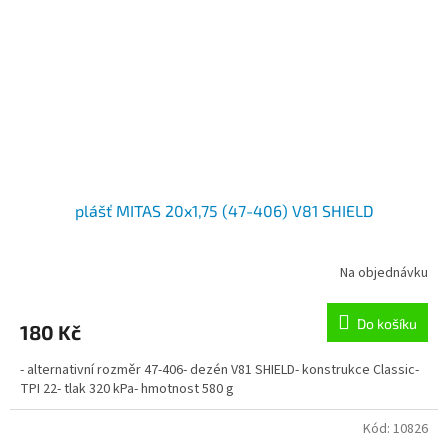
plášť MITAS 20x1,75 (47-406) V81 SHIELD
Na objednávku
Do košíku
180 Kč
- alternativní rozměr 47-406- dezén V81 SHIELD- konstrukce Classic-
TPI 22- tlak 320 kPa- hmotnost 580 g
Kód:
10826