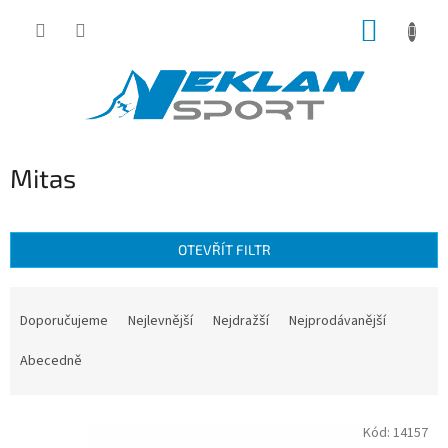
Přejít
NÁKUP
na
obsah
KOŠÍK
Mitas
OTEVŘÍT FILTR
Ř
a
Doporučujeme
Nejlevnější
Nejdražší
Nejprodávanější
z
e
Abecedně
n
í
V
p
Kód:
14157
ý