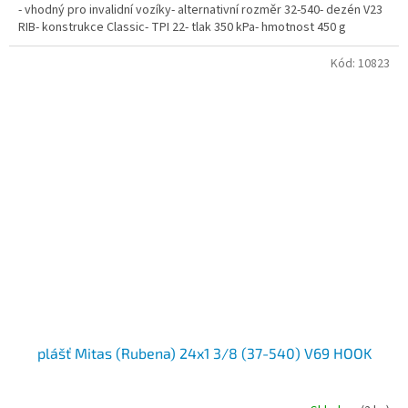
- vhodný pro invalidní vozíky- alternativní rozměr 32-540- dezén V23
RIB- konstrukce Classic- TPI 22- tlak 350 kPa- hmotnost 450 g
Kód:
10823
plášť Mitas (Rubena) 24x1 3/8 (37-540) V69 HOOK