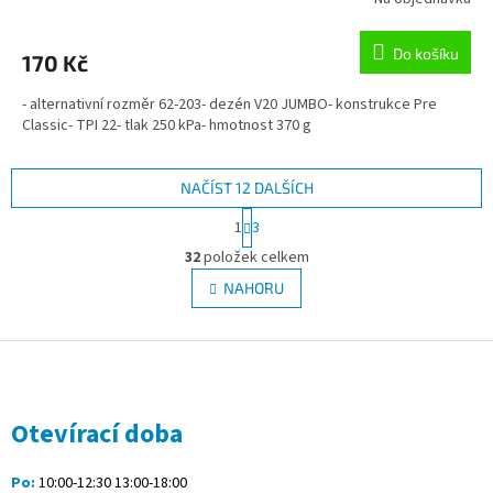
Do košíku
170 Kč
- alternativní rozměr 62-203- dezén V20 JUMBO- konstrukce Pre
Classic- TPI 22- tlak 250 kPa- hmotnost 370 g
NAČÍST 12 DALŠÍCH
S
1
3
t
O
r
32
položek celkem
v
á
l
NAHORU
n
á
k
d
o
v
Z
a
á
c
á
n
í
p
í
p
a
Otevírací doba
r
t
v
í
k
Po:
10:00-12:30 13:00-18:00