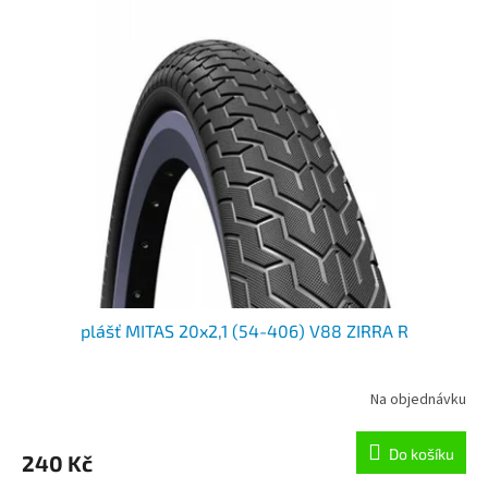
r
p
o
i
d
s
u
p
k
r
t
o
ů
d
u
k
t
ů
plášť MITAS 20x2,1 (54-406) V88 ZIRRA R
Na objednávku
Do košíku
240 Kč