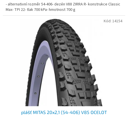
- alternativní rozměr 54-406- dezén V88 ZIRRA R- konstrukce Classic
Max- TPI 22- tlak 700 kPa- hmotnost 700 g
Kód:
14154
plášť MITAS 20x2,1 (54-406) V85 OCELOT