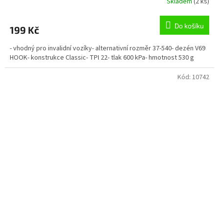
Skladem
(2 ks)
Do košíku
199 Kč
- vhodný pro invalidní vozíky- alternativní rozměr 37-540- dezén V69
HOOK- konstrukce Classic- TPI 22- tlak 600 kPa- hmotnost 530 g
Kód:
10742