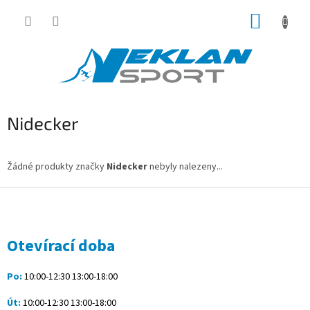
Přejít
NÁKUP
na
obsah
KOŠÍK
Nidecker
Žádné produkty značky
Nidecker
nebyly nalezeny...
Z
á
p
a
Otevírací doba
t
í
Po:
10:00-12:30 13:00-18:00
Út:
10:00-12:30 13:00-18:00