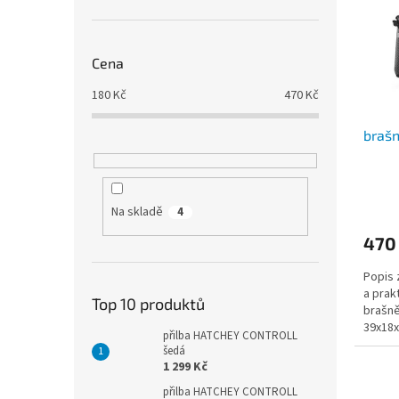
i
r
n
s
o
e
p
d
l
r
u
Cena
o
k
180
Kč
470
Kč
d
t
u
ů
brašn
k
t
ů
Na skladě
4
470
Popis 
a prak
Top 10 produktů
brašně
39x18x
přilba HATCHEY CONTROLL
šedá
1 299 Kč
přilba HATCHEY CONTROLL