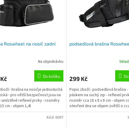
a Roswheel na nosič zadní
podsedlová brašna Roswhee
Na objednávku
Skla
Do košíku
Do
 Kč
299 Kč
zboží:- brašna na nosičje jednoduchá
Popis zboží:- podsedlová brašna -
tická - pro větší bezpečnost jsou na
páskem na suchý zip - reflexní prvk
 umístěné reflexní prvky - rozměry
rozměr cca 18 x 8 x 8 cm - objem cca
15 cm - objem 1,4l
otevření dna se objem zvětší o cca
Kód:
6097