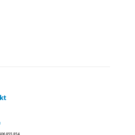
kt
m
606 855 854