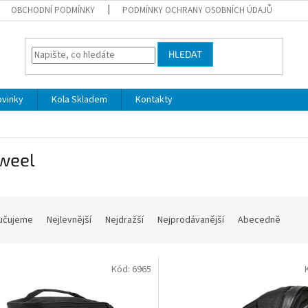
OBCHODNÍ PODMÍNKY
PODMÍNKY OCHRANY OSOBNÍCH ÚDAJŮ
HLEDAT
ovinky
Kola Skladem
Kontakty
weel
učujeme
Nejlevnější
Nejdražší
Nejprodávanější
Abecedně
Kód:
6965