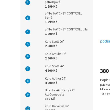
petrolejová
1 299 Kč
přilba HATCHEY CONTROLL
černá
1 299 Kč
přilba HATCHEY CONTROLL bílá
1 299 Kč
pods
Kolo Scott 26"
2 500 Kč
Kolo Amulet 16"
2 500 Kč
Kolo Scott 26"
380
4 900 Kč
Kolo Author 24"
Popis 
4 000 Kč
páskem
blikačk
Hustilka AAP Fatty X23
10,5 x 
AL/Composite
350 Kč
Kolo Universal 26"