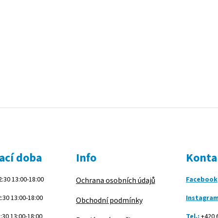
v
l
á
d
a
c
í
p
r
v
k
y
v
ý
p
i
s
ací doba
Info
Konta
u
:30 13:00-18:00
Facebook
Ochrana osobních údajů
:30 13:00-18:00
Instagra
Obchodní podmínky
:30 13:00-18:00
Tel.:
+420 