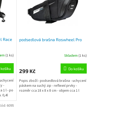
l Race
podsedlová brašna Roswheel Pro
dem
(1 ks)
Skladem
(1 ks)
 košíku
Do košíku
299 Kč
 uchycení
Popis zboží:- podsedlová brašna - uchycení
y -
páskem na suchý zip - reflexní prvky -
 1 l - po
rozměr cca 18 x 8 x 8 cm - objem cca 1 l
. 0,4l
Kód:
6095