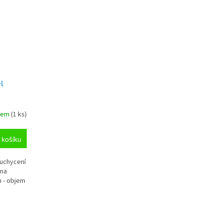
l
dem
(1 ks)
 košíku
 uchycení
 na
m - objem