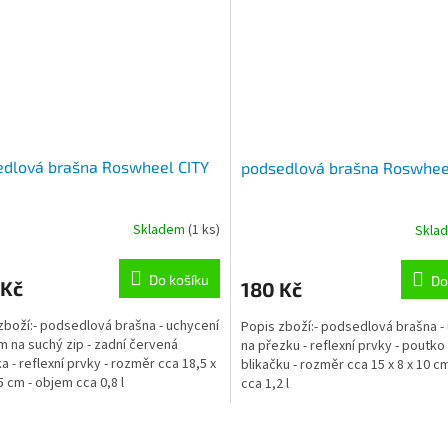
edlová brašna Roswheel CITY
podsedlová brašna Roswhee
Skladem
(1 ks)
Skla
Do košíku
Do
 Kč
180 Kč
zboží:- podsedlová brašna - uchycení
Popis zboží:- podsedlová brašna -
 na suchý zip - zadní červená
na přezku - reflexní prvky - poutko
a - reflexní prvky - rozměr cca 18,5 x
blikačku - rozměr cca 15 x 8 x 10 c
5 cm - objem cca 0,8 l
cca 1,2 l
O