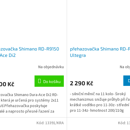
azovačka Shimano RD-R9150
přehazovačka Shimano RD-
Ace Di2
Ultegra
Na objednávku
Na ob
Do košíku
2 290 Kč
00 Kč
- silniční měnič na 11 kolo- široký
ovačka Shimano Dura-Ace Di2 RD-
mechanizmus snižuje průhyb při řa
 která je určená pro systémy 2x11
krátké vodítko pro 11-30z- střední
stí.Přehazovačka poskytuje
pro 11-34z- hmotnost 200/210g
lé a naprosto přesné řazení za
podmínek. Přehazovačka...
Kód:
13391/KRA
Kód:
1