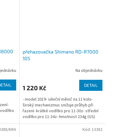
R8000
přehazovačka Shimano RD-R7000
105
jednávku
Na objednávku
DETAIL
DETAIL
1 220 Kč
- model 2019- silniční měnič na 11 kolo-
zení-
široký mechanizmus snižuje průhyb při
 vodítko
řazení- krátké vodítko pro 11-30z- střední
vodítko pro 11-34z- hmotnost 234g (GS)
3388/KRA
Kód:
13382