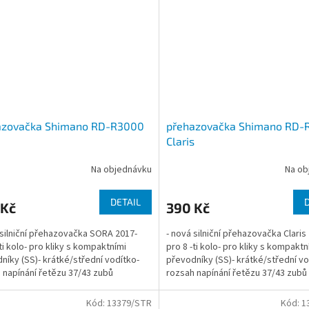
azovačka Shimano RD-R3000
přehazovačka Shimano RD-
Claris
Na objednávku
Na ob
DETAIL
 Kč
390 Kč
 silniční přehazovačka SORA 2017-
- nová silniční přehazovačka Claris
-ti kolo- pro kliky s kompaktními
pro 8 -ti kolo- pro kliky s kompaktn
níky (SS)- krátké/střední vodítko-
převodníky (SS)- krátké/střední vo
 napínání řetězu 37/43 zubů
rozsah napínání řetězu 37/43 zubů
Kód:
13379/STR
Kód:
1