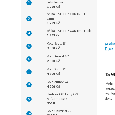
petrolejová
1 299 Kč
přilba HATCHEY CONTROLL
černá
1 299 Kč
přilba HATCHEY CONTROLL bílá
1 299 Kč
přeh
Kolo Scott 26"
2 500 Kč
Dura 
Kolo Amulet 16"
2 500 Kč
Kolo Scott 26"
15 9
4 900 Kč
Kolo Author 24"
Přehaz
4 000 Kč
R9150,
rychlo
Hustilka AAP Fatty X23
dokona
AL/Composite
350 Kč
všech 
Kolo Universal 26"