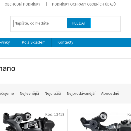
OBCHODNÍ PODMÍNKY
PODMÍNKY OCHRANY OSOBNÍCH ÚDAJŮ
HLEDAT
ovinky
Kola Skladem
Kontakty
mano
učujeme
Nejlevnější
Nejdražší
Nejprodávanější
Abecedně
Kód:
13418
K