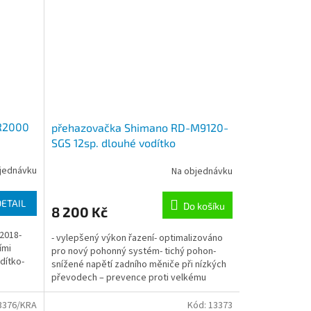
R2000
přehazovačka Shimano RD-M9120-
SGS 12sp. dlouhé vodítko
jednávku
Na objednávku
DETAIL
Do košíku
8 200 Kč
 2018-
- vylepšený výkon řazení- optimalizováno
ími
pro nový pohonný systém- tichý pohon-
dítko-
snížené napětí zadního měniče při nízkých
převodech – prevence proti velkému
napnutí řetězu- byl...
3376/KRA
Kód:
13373