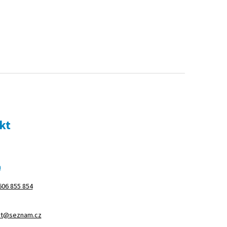
kt
m
606 855 854
rt@seznam.cz