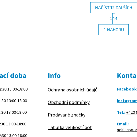
NAČÍST 12 DALŠÍCH
S
1
4
O
t
r
v
NAHORU
á
l
n
á
k
d
o
a
v
c
á
í
n
p
í
r
ací doba
Info
Konta
v
k
:30 13:00-18:00
Facebook
Ochrana osobních údajů
y
v
:30 13:00-18:00
Instagra
ý
Obchodní podmínky
p
:30 13:00-18:00
Tel.:
+420 
i
Prodávané značky
s
:30 13:00-18:00
Email:
u
Tabulka velikostí bot
neklanspo
:30 13:00-18:00