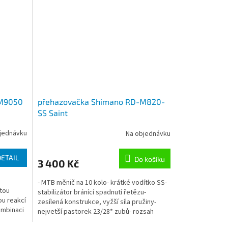
-M9050
přehazovačka Shimano RD-M820-
SS Saint
jednávku
Na objednávku
DETAIL
Do košíku
3 400 Kč
e
- MTB měnič na 10 kolo- krátké vodítko SS-
tou
stabilizátor bránící spadnutí řetězu-
ou reakcí
zesílená konstrukce, vyžší síla pružiny-
ombinaci
nejvetší pastorek 23/28* zubů- rozsah
napínání řetězu...