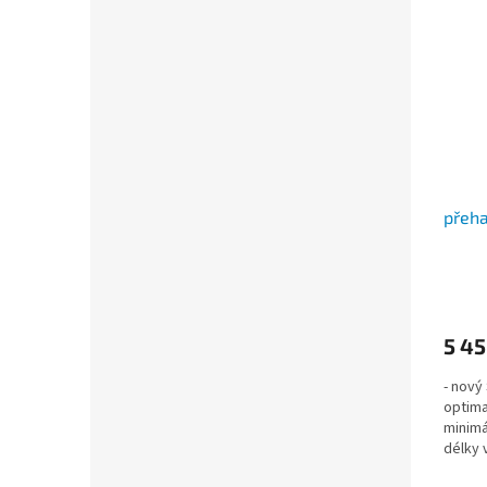
přeh
5 45
- nový
optima
minimál
délky 
snadný