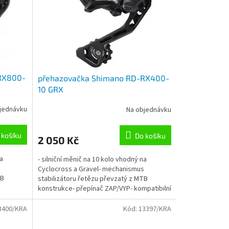
RX800-
přehazovačka Shimano RD-RX400-
10 GRX
jednávku
Na objednávku
 košíku
Do košíku
2 050 Kč
na
- silniční měnič na 10 kolo vhodný na
s
Cyclocross a Gravel- mechanismus
TB
stabilizátoru řetězu převzatý z MTB
konstrukce- přepínač ZAP/VYP- kompatibilní
m...
se současným silničním...
3400/KRA
Kód:
13397/KRA