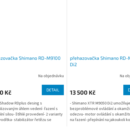
azovačka Shimano RD-M9100
přehazovačka Shimano RD
Di2
Na objednávku
Na ob
DETAIL
0 Kč
13 500 Kč
 Shadow RDplus desing s
- Shimano XTR M9050 Di2 umožňuj
lizovaným úhlem vedení- řazení s
bezproblémové ovládání a okamži
ní silou- štíhlé provedení- 2 varianty
odezvu- motor ovládání s okamžit
vodítka- stabilizátor řetězu se
na řazení- přepínání na jakoukoli k
m nastavením-...
převodů- synchronní...