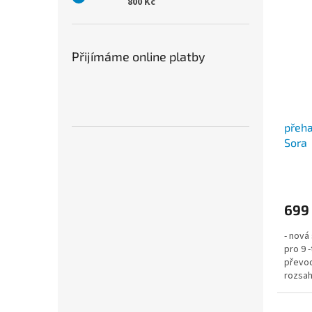
800 Kč
Přijímáme online platby
přeh
Sora
699
- nová
pro 9 
převod
rozsah