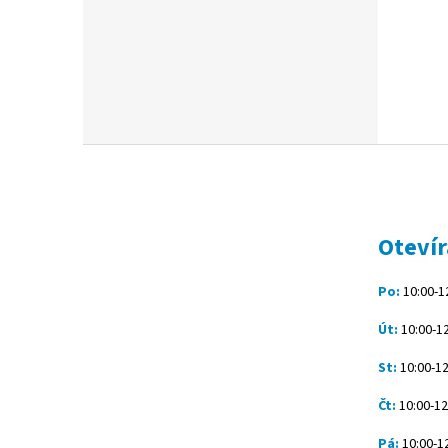
Z
á
p
a
t
Otevír
í
Po:
10:00-12
Út:
10:00-12
St:
10:00-12
Čt:
10:00-12
Pá:
10:00-12