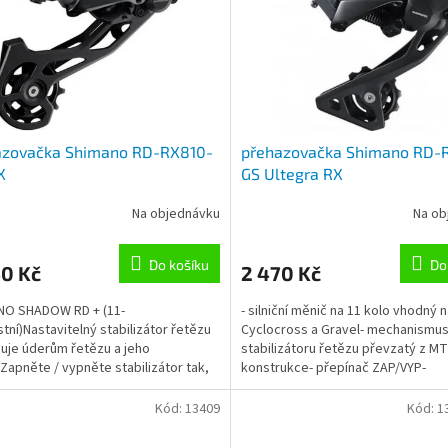
azovačka Shimano RD-RX810-
přehazovačka Shimano RD-
X
GS Ultegra RX
Na objednávku
Na ob
Do košíku
Do
40 Kč
2 470 Kč
NO SHADOW RD + (11-
- silniční měnič na 11 kolo vhodný 
stní)Nastavitelný stabilizátor řetězu
Cyclocross a Gravel- mechanismu
uje úderům řetězu a jeho
stabilizátoru řetězu převzatý z M
Zapněte / vypněte stabilizátor tak,
konstrukce- přepínač ZAP/VYP-
povídal terénuTáhlo spojky...
kompatibilní se současným silniční
Kód:
13409
Kód:
1