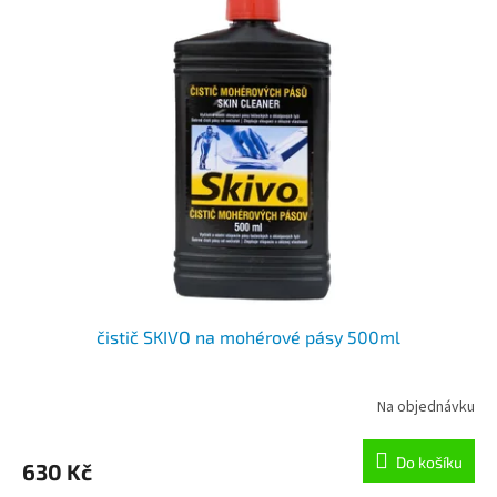
r
p
o
i
d
s
u
p
k
r
t
o
ů
d
u
k
t
ů
čistič SKIVO na mohérové pásy 500ml
Na objednávku
Do košíku
630 Kč