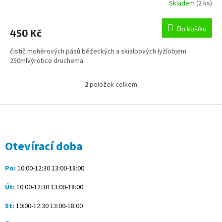
Skladem
(2 ks)
Do košíku
450 Kč
čistič mohérových pásů běžeckých a skialpových lyžíobjem
250mlvýrobce druchema
2
položek celkem
O
v
l
Z
á
á
d
p
a
a
Otevírací doba
c
t
í
í
p
Po:
10:00-12:30 13:00-18:00
r
v
Út:
10:00-12:30 13:00-18:00
k
y
St:
10:00-12:30 13:00-18:00
v
ý