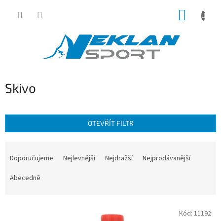
Přejít
NÁKUP
na
obsah
KOŠÍK
Skivo
OTEVŘÍT FILTR
Ř
a
Doporučujeme
Nejlevnější
Nejdražší
Nejprodávanější
z
e
Abecedně
n
í
V
p
Kód:
11192
ý