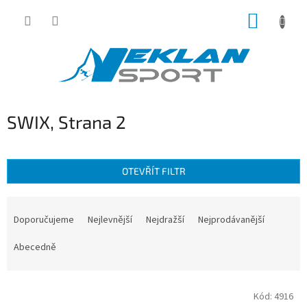
Přejít
NÁKUP
na
obsah
KOŠÍK
SWIX
, Strana 2
OTEVŘÍT FILTR
Ř
a
Doporučujeme
Nejlevnější
Nejdražší
Nejprodávanější
z
e
Abecedně
n
í
V
p
Kód:
4916
ý