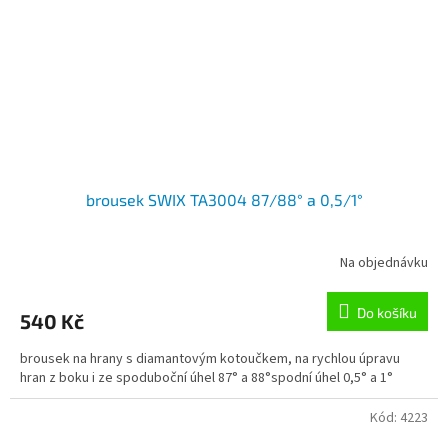
brousek SWIX TA3004 87/88° a 0,5/1°
Na objednávku
Do košíku
540 Kč
brousek na hrany s diamantovým kotoučkem, na rychlou úpravu
hran z boku i ze spoduboční úhel 87° a 88°spodní úhel 0,5° a 1°
Kód:
4223