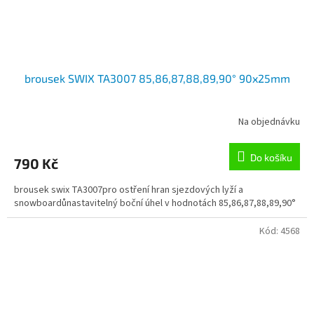
brousek SWIX TA3007 85,86,87,88,89,90° 90x25mm
Na objednávku
Do košíku
790 Kč
brousek swix TA3007pro ostření hran sjezdových lyží a
snowboardůnastavitelný boční úhel v hodnotách 85,86,87,88,89,90°
Kód:
4568