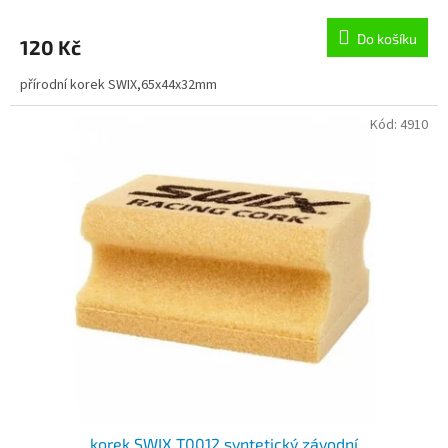
Do košíku
120 Kč
přírodní korek SWIX,65x44x32mm
Kód:
4910
korek SWIX T0012 syntetický závodní