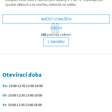
stoupací vosk SWIX s fluorem pro teploty 0°C až +2°Cvynikající při
vysoké vlhkosti a na starším, měnícím se sněhu
NAČÍST 12 DALŠÍCH
S
1
2
14
t
O
r
165
položek celkem
v
á
l
NAHORU
n
á
k
d
o
v
Z
a
á
c
á
n
í
p
í
p
a
Otevírací doba
r
t
v
í
k
Po:
10:00-12:30 13:00-18:00
y
v
Út:
10:00-12:30 13:00-18:00
ý
p
St:
10:00-12:30 13:00-18:00
i