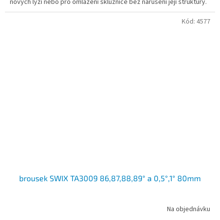
nových lyží nebo pro omlazení skluznice bez narušení její struktury.
Kód:
4577
brousek SWIX TA3009 86,87,88,89° a 0,5°,1° 80mm
Na objednávku