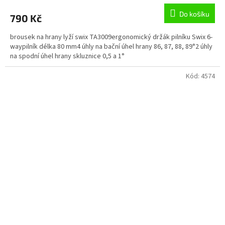
Do košíku
790 Kč
brousek na hrany lyží swix TA3009ergonomický držák pilníku Swix 6-
waypilník délka 80 mm4 úhly na bační úhel hrany 86, 87, 88, 89°2 úhly
na spodní úhel hrany skluznice 0,5 a 1°
Kód:
4574