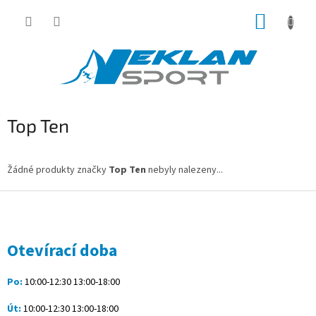
Přejít
NÁKUP
na
obsah
KOŠÍK
Top Ten
Žádné produkty značky
Top Ten
nebyly nalezeny...
Z
á
p
a
Otevírací doba
t
í
Po:
10:00-12:30 13:00-18:00
Út:
10:00-12:30 13:00-18:00