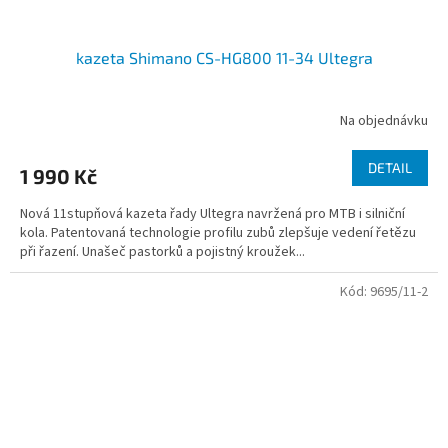
kazeta Shimano CS-HG800 11-34 Ultegra
Na objednávku
DETAIL
1 990 Kč
Nová 11stupňová kazeta řady Ultegra navržená pro MTB i silniční
kola. Patentovaná technologie profilu zubů zlepšuje vedení řetězu
při řazení. Unašeč pastorků a pojistný kroužek...
Kód:
9695/11-2