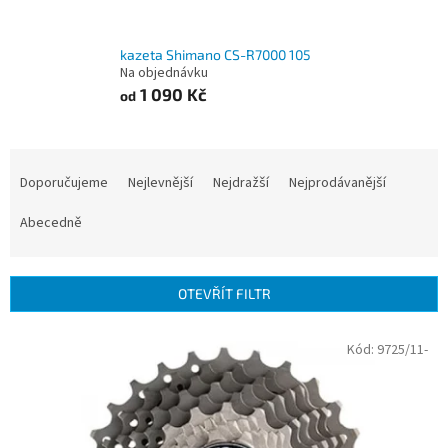
kazeta Shimano CS-R7000 105
Na objednávku
1 090 Kč
od
Ř
a
Doporučujeme
Nejlevnější
Nejdražší
Nejprodávanější
z
e
Abecedně
n
í
p
OTEVŘÍT FILTR
r
o
V
Kód:
9725/11-
d
ý
u
p
k
i
t
s
ů