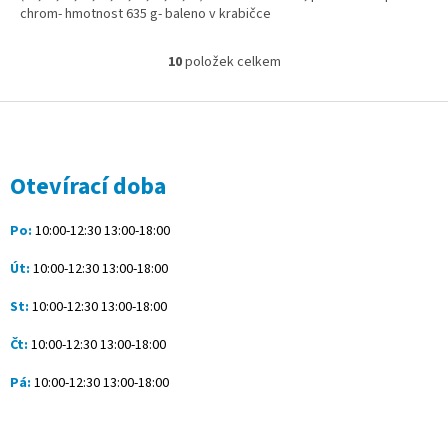
chrom- hmotnost 635 g- baleno v krabičce
10
položek celkem
O
v
l
Z
á
á
d
p
a
a
Otevírací doba
c
t
í
í
p
Po:
10:00-12:30 13:00-18:00
r
v
Út:
10:00-12:30 13:00-18:00
k
y
St:
10:00-12:30 13:00-18:00
v
ý
Čt:
10:00-12:30 13:00-18:00
p
i
Pá:
10:00-12:30 13:00-18:00
s
u