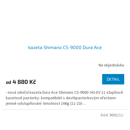
kazeta Shimano CS-9000 Dura Ace
Na objednávku
DETAIL
4 880 Kč
od
- nová silniční kazeta Dura Ace Shimano CS-9000- HG-EV 11-stupňové
kazetové pastorky- kompatibilní s devítipastorkovým ořechem-
jemné odstupňování- hmotnost 166g (11-23)-...
Kód:
9692/11-