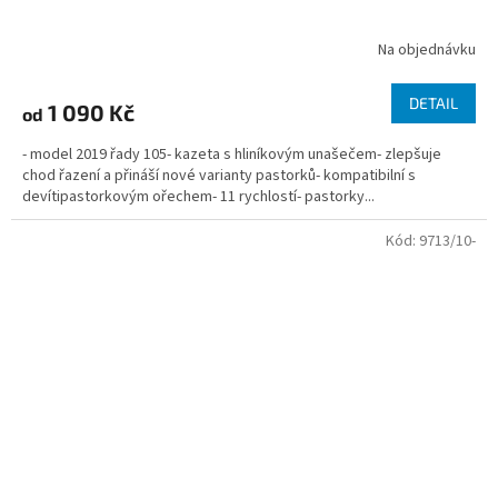
Na objednávku
DETAIL
1 090 Kč
od
- model 2019 řady 105- kazeta s hliníkovým unašečem- zlepšuje
chod řazení a přináší nové varianty pastorků- kompatibilní s
devítipastorkovým ořechem- 11 rychlostí- pastorky...
Kód:
9713/10-