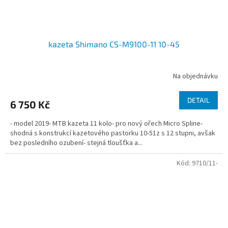
kazeta Shimano CS-M9100-11 10-45
Na objednávku
DETAIL
6 750 Kč
- model 2019- MTB kazeta 11 kolo- pro nový ořech Micro Spline-
shodná s konstrukcí kazetového pastorku 10-51z s 12 stupni, avšak
bez posledního ozubení- stejná tloušťka a...
Kód:
9710/11-