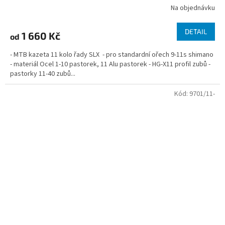
Na objednávku
DETAIL
1 660 Kč
od
- MTB kazeta 11 kolo řady SLX - pro standardní ořech 9-11s shimano
- materiál Ocel 1-10 pastorek, 11 Alu pastorek - HG-X11 profil zubů -
pastorky 11-40 zubů...
Kód:
9701/11-