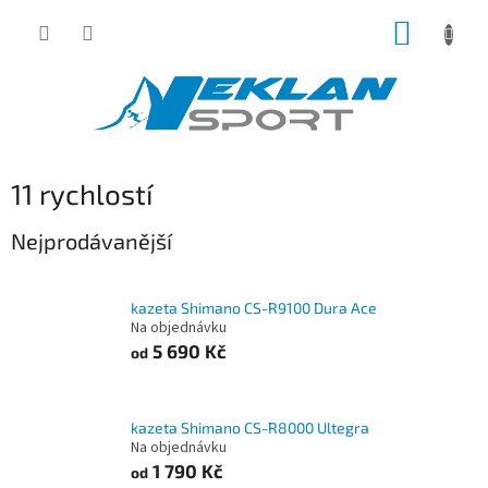
Přejít
NÁKUP
na
obsah
KOŠÍK
11 rychlostí
Nejprodávanější
kazeta Shimano CS-R9100 Dura Ace
Na objednávku
5 690 Kč
od
kazeta Shimano CS-R8000 Ultegra
Na objednávku
1 790 Kč
od