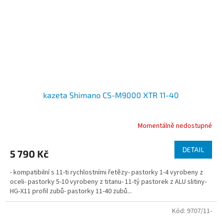
kazeta Shimano CS-M9000 XTR 11-40
Momentálně nedostupné
DETAIL
5 790 Kč
- kompatibilní s 11-ti rychlostními řetězy- pastorky 1-4 vyrobeny z
oceli- pastorky 5-10 vyrobeny z titanu- 11-tý pastorek z ALU slitiny-
HG-X11 profil zubů- pastorky 11-40 zubů...
Kód:
9707/11-