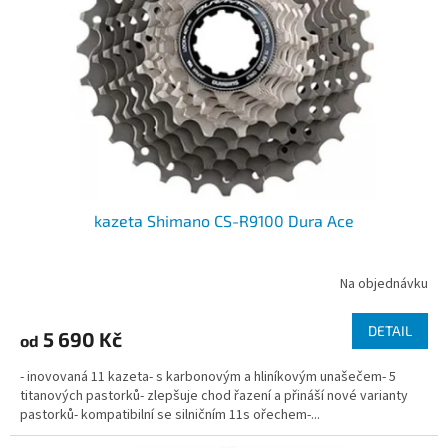
p
r
o
d
u
k
t
ů
kazeta Shimano CS-R9100 Dura Ace
Na objednávku
DETAIL
5 690 Kč
od
- inovovaná 11 kazeta- s karbonovým a hliníkovým unašečem- 5
titanových pastorků- zlepšuje chod řazení a přináší nové varianty
pastorků- kompatibilní se silničním 11s ořechem-...