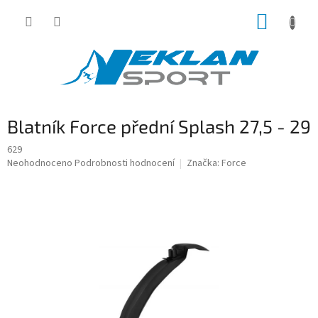
Přejít
NÁKUP
na
obsah
KOŠÍK
Blatník Force přední Splash 27,5 - 29
629
Průměrné
Neohodnoceno
Podrobnosti hodnocení
Značka:
Force
hodnocení
produktu
je
0,0
z
5
hvězdiček.