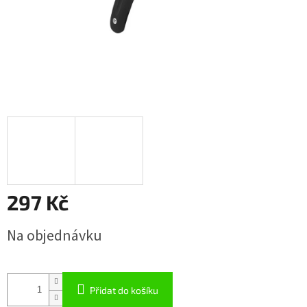
297 Kč
Měrná
Na objednávku
cena:
Přidat do košíku