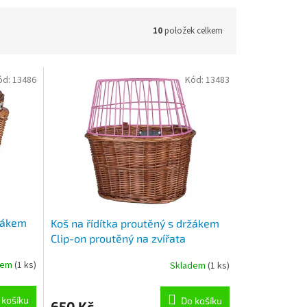
10
položek celkem
ód:
13486
Kód:
13483
ržákem
Koš na řídítka proutěný s držákem
Clip-on proutěný na zvířata
dem
(1 ks)
Skladem
(1 ks)
 košíku
Do košíku
650 Kč