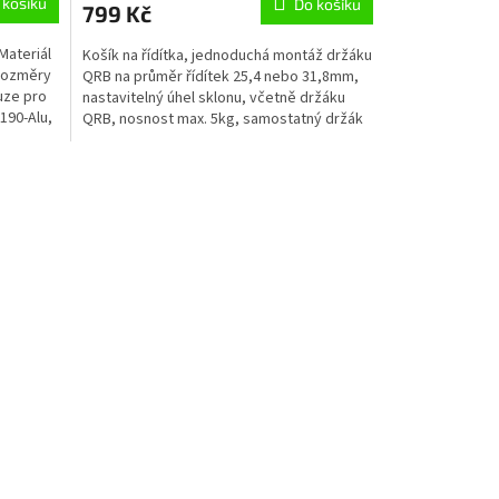
 košíku
Do košíku
799 Kč
Materiál
Košík na řídítka, jednoduchá montáž držáku
 rozměry
QRB na průměr řídítek 25,4 nebo 31,8mm,
uze pro
nastavitelný úhel sklonu, včetně držáku
190-Alu,
QRB, nosnost max. 5kg, samostatný držák
= položka #15...