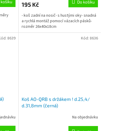
 košíku
Do košíku
195 Kč
změry
- koš zadní na nosič- s hustými oky- snadná
a rychlá montáž pomocí vázacích pásků-
rozměr 26x40x18cm
Kód:
8639
Kód:
8636
á)
Koš AO-QRB s držákem ! d.25,4/
d.31,8mm (černá)
jednávku
Na objednávku