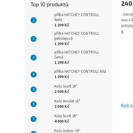
240
Top 10 produktů
- čern
přilba HATCHEY CONTROLL
šedá
mm x š
1 299 Kč
úchytu
g
přilba HATCHEY CONTROLL
petrolejová
1 299 Kč
přilba HATCHEY CONTROLL
černá
1 299 Kč
přilba HATCHEY CONTROLL bílá
1 299 Kč
Kolo Scott 26"
2 500 Kč
Kolo Amulet 16"
Koš o
2 500 Kč
Kolo Scott 26"
4 900 Kč
Kolo Author 24"