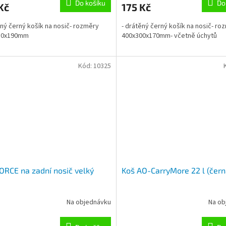
Do košíku
Do
Kč
175 Kč
ěný černý košík na nosič- rozměry
- drátěný černý košík na nosič- ro
50x190mm
400x300x170mm- včetně úchytů
Kód:
10325
ORCE na zadní nosič velký
Koš AO-CarryMore 22 l (čern
Na objednávku
Na ob