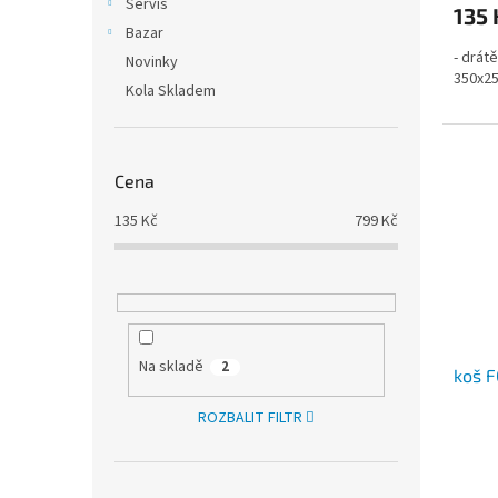
Servis
135 
Bazar
- drát
Novinky
350x2
Kola Skladem
Cena
135
Kč
799
Kč
Na skladě
2
koš F
ROZBALIT FILTR