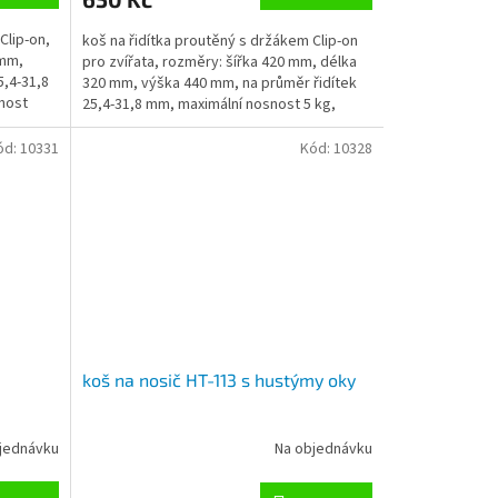
Clip-on,
koš na řidítka proutěný s držákem Clip-on
 mm,
pro zvířata, rozměry: šířka 420 mm, délka
5,4-31,8
320 mm, výška 440 mm, na průměr řidítek
nost
25,4-31,8 mm, maximální nosnost 5 kg,
hmotnost 1265 g
ód:
10331
Kód:
10328
koš na nosič HT-113 s hustýmy oky
jednávku
Na objednávku