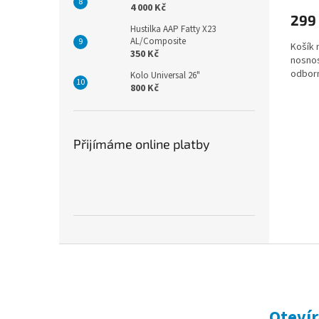
4 000 Kč
299
Hustilka AAP Fatty X23
AL/Composite
Košík n
350 Kč
nosnos
odbor
Kolo Universal 26"
800 Kč
Přijímáme online platby
Z
á
p
a
t
Otevír