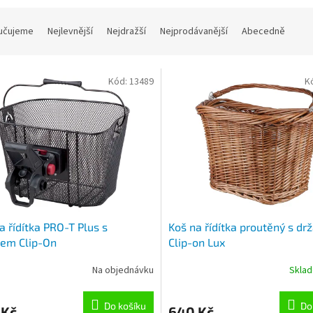
učujeme
Nejlevnější
Nejdražší
Nejprodávanější
Abecedně
Kód:
13489
K
a řídítka PRO-T Plus s
Koš na řídítka proutěný s d
kem Clip-On
Clip-on Lux
Na objednávku
Skla
Do košíku
Do
 Kč
640 Kč