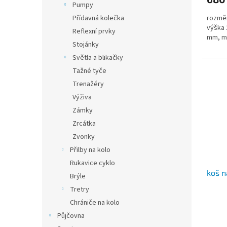
Pumpy
rozměr
Přídavná kolečka
výška 
Reflexní prvky
mm, ma
Stojánky
Světla a blikačky
Tažné tyče
Trenažéry
Výživa
Zámky
Zrcátka
Zvonky
Přilby na kolo
Rukavice cyklo
koš n
Brýle
Tretry
Chrániče na kolo
Půjčovna