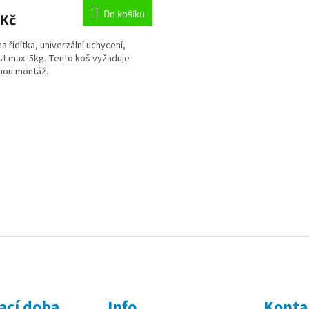
Do košíku
 Kč
a řídítka, univerzální uchycení,
t max. 5kg. Tento koš vyžaduje
nou montáž.
O
v
l
á
d
a
c
í
p
r
v
k
y
v
ý
p
ací doba
Info
Konta