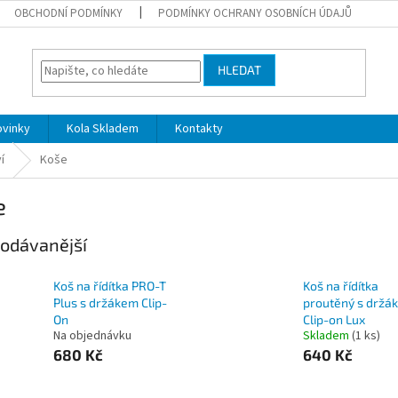
OBCHODNÍ PODMÍNKY
PODMÍNKY OCHRANY OSOBNÍCH ÚDAJŮ
HLEDAT
ovinky
Kola Skladem
Kontakty
í
Koše
e
odávanější
Koš na řídítka PRO-T
Koš na řídítka
Plus s držákem Clip-
proutěný s držá
On
Clip-on Lux
Na objednávku
Skladem
(1 ks)
680 Kč
640 Kč