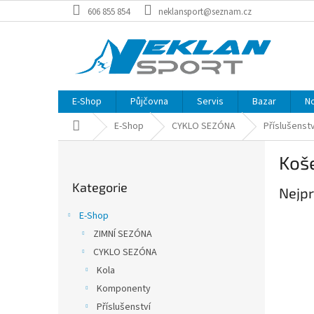
Přejít
606 855 854
neklansport@seznam.cz
na
obsah
E-Shop
Půjčovna
Servis
Bazar
N
Domů
E-Shop
CYKLO SEZÓNA
Příslušenstv
P
Koš
o
Přeskočit
s
Kategorie
kategorie
Nejpr
t
r
E-Shop
a
ZIMNÍ SEZÓNA
n
CYKLO SEZÓNA
n
í
Kola
p
Komponenty
a
Příslušenství