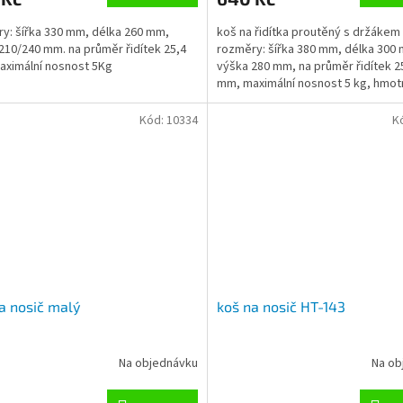
y: šířka 330 mm, délka 260 mm,
koš na řidítka proutěný s držákem 
210/240 mm. na průměr řidítek 25,4
rozměry: šířka 380 mm, délka 300
ximální nosnost 5Kg
výška 280 mm, na průměr řidítek 2
mm, maximální nosnost 5 kg, hmot
1145 g
Kód:
10334
K
a nosič malý
koš na nosič HT-143
Na objednávku
Na ob