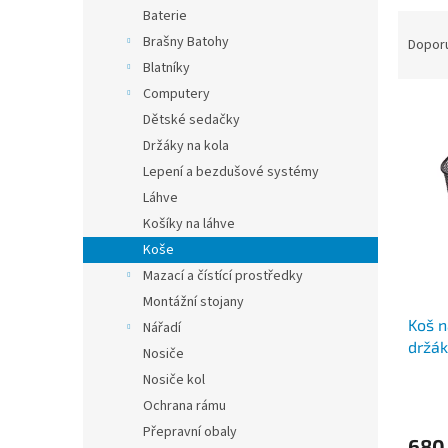
n
Baterie
Ř
e
a
Brašny Batohy
Dopor
l
z
Blatníky
e
Computery
V
n
Dětské sedačky
ý
í
Držáky na kola
p
p
Lepení a bezdušové systémy
i
r
s
o
Láhve
p
d
Košíky na láhve
r
u
Koše
o
k
Mazací a čístící prostředky
d
t
Montážní stojany
u
ů
Koš n
k
Nářadí
držá
t
Nosiče
ů
Nosiče kol
Ochrana rámu
Přepravní obaly
680