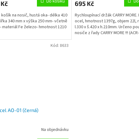
Do košíku
Do
 Kč
695 Kč
ý košík na nosič, hustá oka- délka 410
Rychloupínací držák CARRY MORE. 
ířka 340 mm x výška 250 mm- včetně
ocel, hmotnost 1397g, objem 22l,
- materiál Fe železo- hmotnost 1210
l.330 x š.420 x h.210mm. Určeno po
nosiče z řady CARRY MORE !!! (ACR-
ACR-65-Alu)
Kód:
8633
cel AO-01 (černá)
Na objednávku