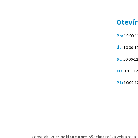
á
p
a
t
Otevír
í
Po:
10:00-12
Út:
10:00-12
St:
10:00-12
Čt:
10:00-12
Pá:
10:00-12
Copyright 2026
Neklan Sport
. Všechna práva vyhrazena.