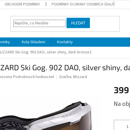
OBCHODNÍ PODMÍNKY
PODMÍNKY OCHRANY OSOBNÍCH ÚDAJŮ
HLEDAT
ovinky
Kola Skladem
Kontakty
LIZZARD Ski Gog. 902 DAO, silver shiny, dark bronze2
ZARD Ski Gog. 902 DAO, silver shiny, 
né
noceno
Podrobnosti hodnocení
Značka:
Blizzard
ní
399
u
Měrná
Na ob
cena:
ek.