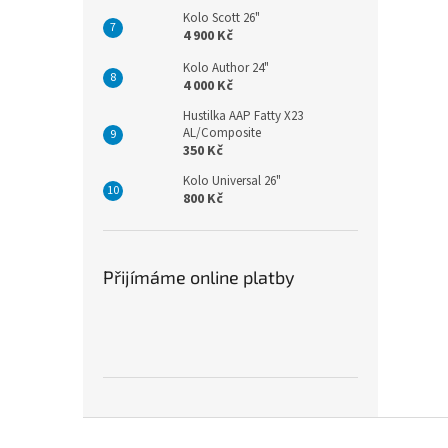
Kolo Scott 26"
4 900 Kč
Kolo Author 24"
4 000 Kč
Hustilka AAP Fatty X23
AL/Composite
350 Kč
Kolo Universal 26"
800 Kč
Přijímáme online platby
Z