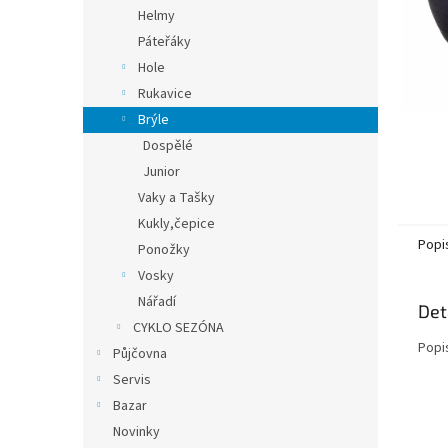
n
Helmy
e
Páteřáky
l
Hole
Rukavice
Brýle
Dospělé
Junior
Vaky a Tašky
Kukly,čepice
Popi
Ponožky
Vosky
Nářadí
Det
CYKLO SEZÓNA
Popi
Půjčovna
Servis
Bazar
Novinky