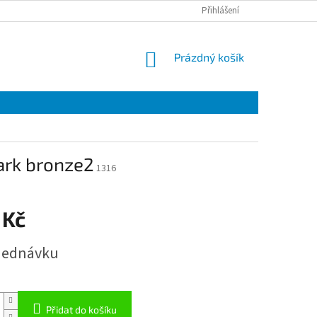
Přihlášení
NÁKUPNÍ
Prázdný košík
KOŠÍK
dark bronze2
1316
 Kč
jednávku
Přidat do košíku