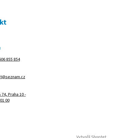
kt
m
606 855 854
rt@seznam.cz
74, Praha 10 -
101 00
Vytvořil Shoptet