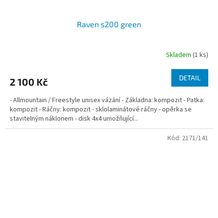
Raven s200 green
Skladem
(1 ks)
DETAIL
2 100 Kč
- Allmountain / Freestyle unisex vázání - Základna: kompozit - Patka:
kompozit - Ráčny: kompozit - sklolaminátové ráčny - opěrka se
stavitelným náklonem - disk 4x4 umožňující...
Kód:
2171/141