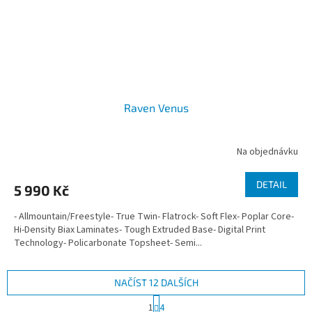
Raven Venus
Na objednávku
DETAIL
5 990 Kč
- Allmountain/Freestyle- True Twin- Flatrock- Soft Flex- Poplar Core-
Hi-Density Biax Laminates- Tough Extruded Base- Digital Print
Technology- Policarbonate Topsheet- Semi...
NAČÍST 12 DALŠÍCH
S
1
4