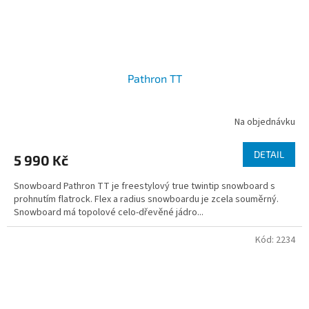
Pathron TT
Na objednávku
DETAIL
5 990 Kč
Snowboard Pathron TT je freestylový true twintip snowboard s
prohnutím flatrock. Flex a radius snowboardu je zcela souměrný.
Snowboard má topolové celo-dřevěné jádro...
Kód:
2234