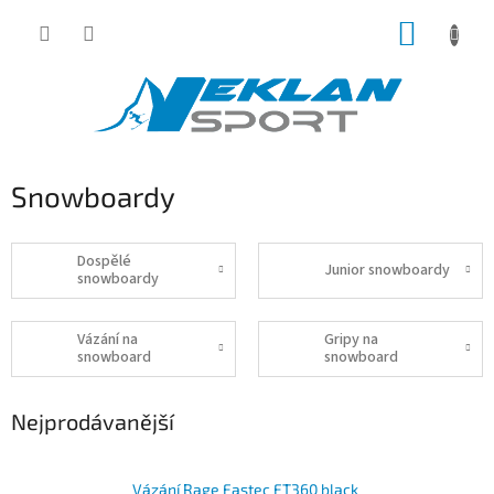
Přejít
NÁKUP
na
obsah
KOŠÍK
Snowboardy
Dospělé
Junior snowboardy
snowboardy
Vázání na
Gripy na
snowboard
snowboard
Nejprodávanější
Vázání Rage Fastec FT360 black