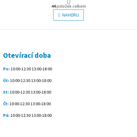
t
O
r
44
položek celkem
v
á
l
NAHORU
n
á
k
d
o
v
Z
a
á
c
á
n
í
p
í
p
a
Otevírací doba
r
t
v
í
k
Po:
10:00-12:30 13:00-18:00
y
v
Út:
10:00-12:30 13:00-18:00
ý
p
St:
10:00-12:30 13:00-18:00
i
s
Čt:
10:00-12:30 13:00-18:00
u
Pá:
10:00-12:30 13:00-18:00