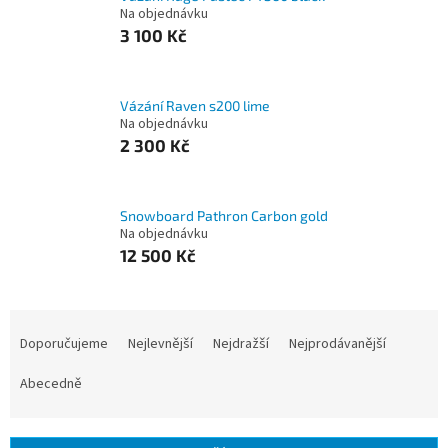
Na objednávku
3 100 Kč
Vázání Raven s200 lime
Na objednávku
2 300 Kč
Snowboard Pathron Carbon gold
Na objednávku
12 500 Kč
Ř
a
Doporučujeme
Nejlevnější
Nejdražší
Nejprodávanější
z
e
Abecedně
n
í