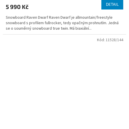
DETAIL
5 990 Kč
Snowboard Raven Dwarf Raven Dwarf je allmountain/freestyle
snowboard s profilem fullrocker, tedy opačným prohnutím. Jedná
se o souměrný snowboard true twin. Má biaxiální...
Kód:
11528/144