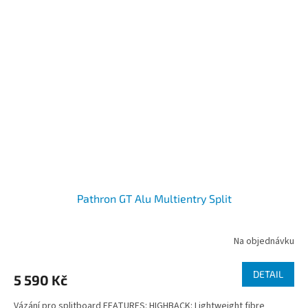
Pathron GT Alu Multientry Split
Na objednávku
DETAIL
5 590 Kč
Vázání pro splitboard FEATURES: HIGHBACK: Lightweight fibre