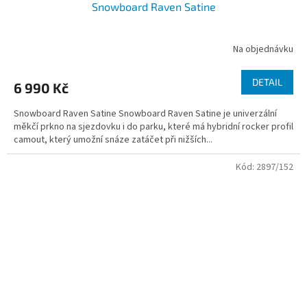
Snowboard Raven Satine
Na objednávku
DETAIL
6 990 Kč
Snowboard Raven Satine Snowboard Raven Satine je univerzální
měkčí prkno na sjezdovku i do parku, které má hybridní rocker profil
camout, který umožní snáze zatáčet při nižších...
Kód:
2897/152