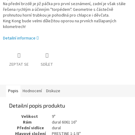
Na přední brzdě je již páčka pro první seznámení, zadní je však stále
řešena rychlým a účinným "torpédem". Geometrie s částečně
prohnutou horní trubkou je pohodlná pro chlapce i děvčata.
King Kong bude velmi důležitou oporou na prvních našlapaných
kilometrech!
Detailní informace
ZEPTAT SE
SDÍLET
Popis
Hodnocení
Diskuze
Detailní popis produktu
Velikost
9"
Rám
dural 6061 16"
Přední vidlice
dural
Hlavové složení
PRESTINE 1-1/8"