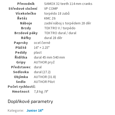
Převodník
SAMOX 32 teeth 114 mm cranks
Středové složení
VP COMP
Vícekolečko
torpédo 18 zubů
Řetěz
KMC Z6
Náboje
zadní náboj s torpédem 28 děr
Brzdy
TEKTRO V / torpédo
Brzdové páky
TEKTRO dural / dural
Ráfky
dural 28 děr
Paprsky
ocel černé
Pláště
16" × 2.25"
Pedály
plast
Řidítka
dural 45 mm 540 mm
Gripy
AUTHOR pryž
Představec
dural
Sedlovka
dural (27.2)
Objímka
AUTHOR (31.8)
Sedlo
AUTHOR Pilot
Počet rychlostí
1
Hmotnost
7,8 kg /9"
Doplňkové parametry
Kategorie
:
Junior 16"