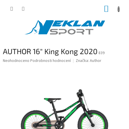
Přejít
NÁKUP
na
obsah
KOŠÍK
AUTHOR 16" King Kong 2020
839
Průměrné
Neohodnoceno
Podrobnosti hodnocení
Značka:
Author
hodnocení
produktu
je
0,0
z
5
hvězdiček.