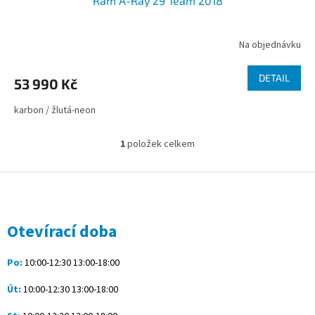
Rám A-Ray 29 Team 2018
Na objednávku
DETAIL
53 990 Kč
karbon / žlutá-neon
1
položek celkem
O
v
l
Z
á
á
d
p
a
a
Otevírací doba
c
t
í
í
p
Po:
10:00-12:30 13:00-18:00
r
v
Út:
10:00-12:30 13:00-18:00
k
y