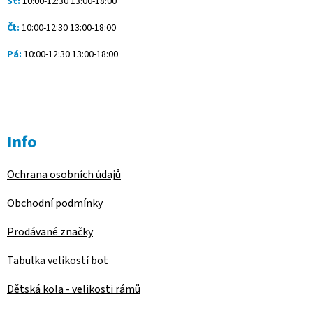
St:
10:00-12:30 13:00-18:00
v
ý
Čt:
10:00-12:30 13:00-18:00
p
i
Pá:
10:00-12:30 13:00-18:00
s
u
Info
Ochrana osobních údajů
Obchodní podmínky
Prodávané značky
Tabulka velikostí bot
Dětská kola - velikosti rámů