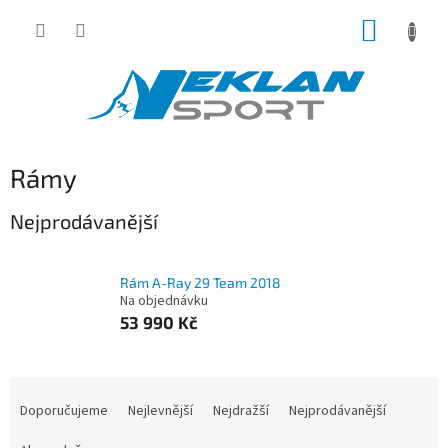
Přejít
NÁKUP
na
obsah
KOŠÍK
Rámy
Nejprodávanější
Rám A-Ray 29 Team 2018
Na objednávku
53 990 Kč
Ř
a
Doporučujeme
Nejlevnější
Nejdražší
Nejprodávanější
z