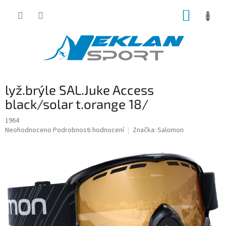
Přejít
NÁKUP
na
obsah
KOŠÍK
lyž.brýle SAL.Juke Access
black/solar t.orange 18/
1964
Průměrné
Neohodnoceno
Podrobnosti hodnocení
Značka:
Salomon
hodnocení
produktu
je
0,0
z
5
hvězdiček.