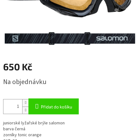
650 Kč
Měrná
Na objednávku
cena:
Přidat do košíku
juniorské lyžařské brýle salomon
barva černá
zorníky tonic orange