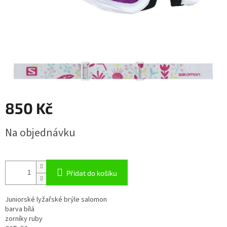
850 Kč
Měrná
Na objednávku
cena:
Přidat do košíku
Juniorské lyžařské brýle salomon
barva bílá
zorníky ruby