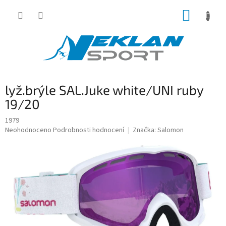
Přejít
NÁKUP
na
obsah
KOŠÍK
lyž.brýle SAL.Juke white/UNI ruby
19/20
1979
Průměrné
Neohodnoceno
Podrobnosti hodnocení
Značka:
Salomon
hodnocení
produktu
je
0,0
z
5
hvězdiček.