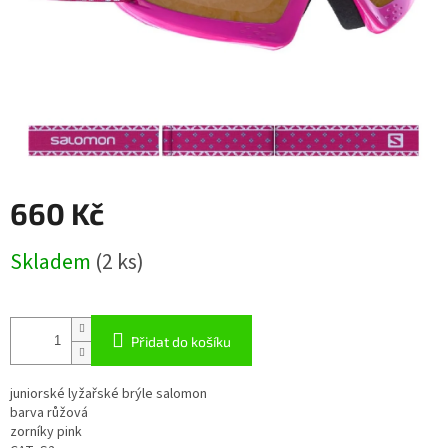
660 Kč
Měrná
Skladem
(2 ks)
cena:
Přidat do košíku
juniorské lyžařské brýle salomon
barva růžová
zorníky pink