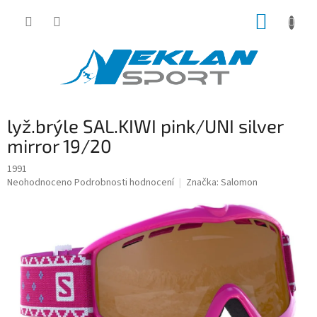
Přejít
NÁKUP
na
obsah
KOŠÍK
lyž.brýle SAL.KIWI pink/UNI silver
mirror 19/20
1991
Průměrné
Neohodnoceno
Podrobnosti hodnocení
Značka:
Salomon
hodnocení
produktu
je
0,0
z
5
hvězdiček.