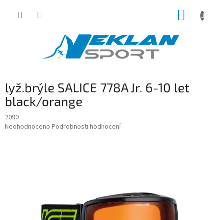
Přejít
NÁKUP
na
obsah
KOŠÍK
lyž.brýle SALICE 778A Jr. 6-10 let
black/orange
2090
Průměrné
Neohodnoceno
Podrobnosti hodnocení
hodnocení
produktu
je
0,0
z
5
hvězdiček.