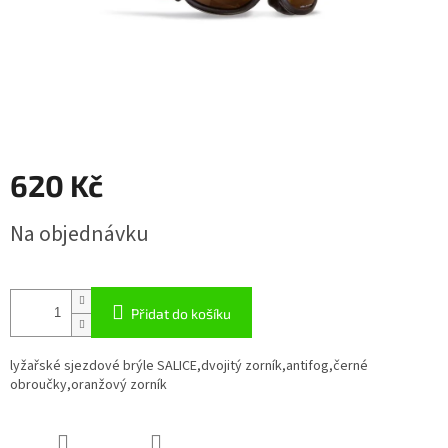
620 Kč
Měrná
Na objednávku
cena:
Přidat do košíku
lyžařské sjezdové brýle SALICE,dvojitý zorník,antifog,černé
obroučky,oranžový zorník