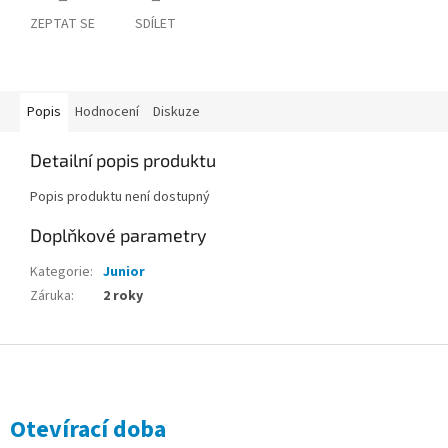
ZEPTAT SE
SDÍLET
Popis
Hodnocení
Diskuze
Detailní popis produktu
Popis produktu není dostupný
Doplňkové parametry
Kategorie
:
Junior
Záruka
:
2 roky
Z
á
p
a
Otevírací doba
t