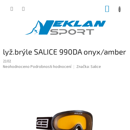
Přejít
NÁKUP
na
obsah
KOŠÍK
lyž.brýle SALICE 990DA onyx/amber
2102
Průměrné
Neohodnoceno
Podrobnosti hodnocení
Značka:
Salice
hodnocení
produktu
je
0,0
z
5
hvězdiček.