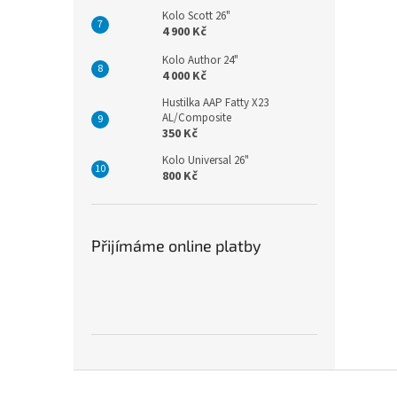
Kolo Scott 26"
4 900 Kč
Kolo Author 24"
4 000 Kč
Hustilka AAP Fatty X23
AL/Composite
350 Kč
Kolo Universal 26"
800 Kč
Přijímáme online platby
Z