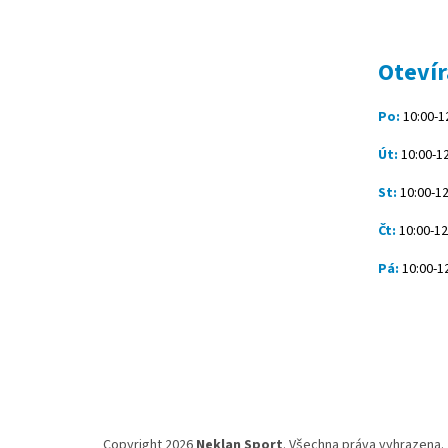
á
p
a
t
Otevír
í
Po:
10:00-12
Út:
10:00-12
St:
10:00-12
Čt:
10:00-12
Pá:
10:00-12
Copyright 2026
Neklan Sport
. Všechna práva vyhrazena.