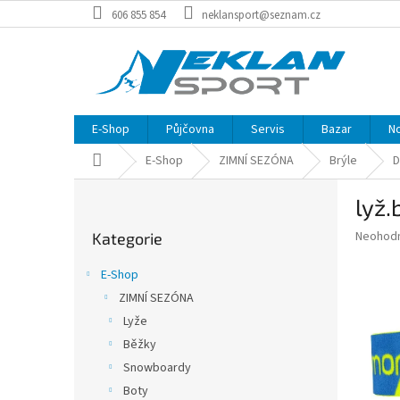
Přejít
606 855 854
neklansport@seznam.cz
na
obsah
E-Shop
Půjčovna
Servis
Bazar
N
Domů
E-Shop
ZIMNÍ SEZÓNA
Brýle
D
P
lyž.
o
Přeskočit
s
Průměr
Neohod
Kategorie
kategorie
t
hodnoce
r
produkt
E-Shop
a
je
ZIMNÍ SEZÓNA
0,0
n
z
Lyže
n
5
í
Běžky
hvězdič
p
Snowboardy
a
Boty