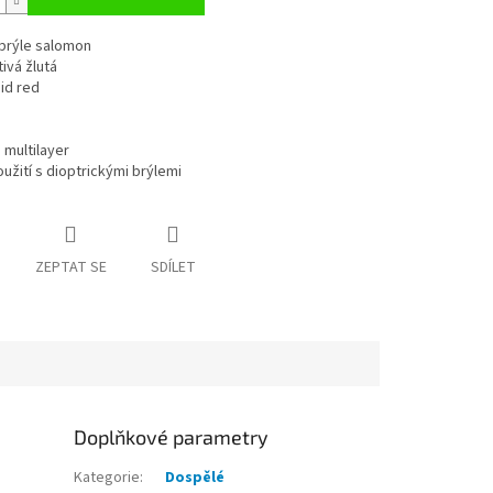
 brýle salomon
tivá žlutá
id red
multilayer
žití s dioptrickými brýlemi
ZEPTAT SE
SDÍLET
Doplňkové parametry
Kategorie
:
Dospělé