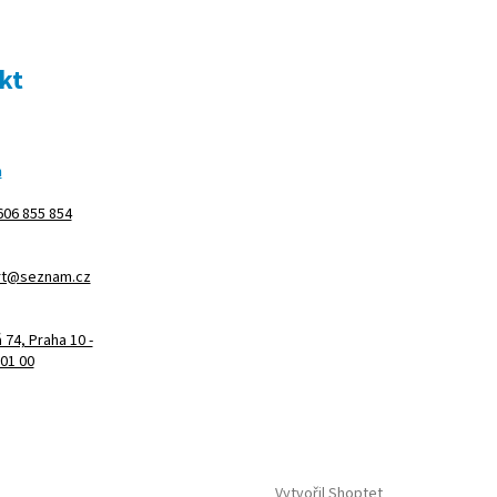
kt
m
606 855 854
rt@seznam.cz
74, Praha 10 -
101 00
Vytvořil Shoptet