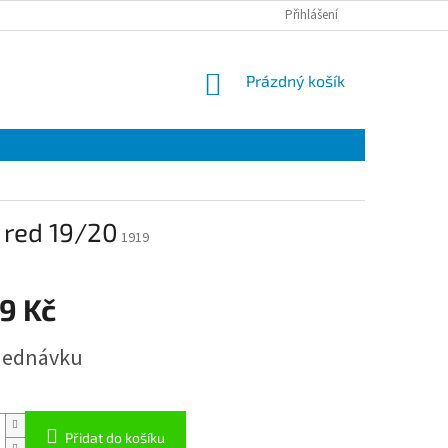
Přihlášení
NÁKUPNÍ
Prázdný košík
KOŠÍK
 red 19/20
1919
9 Kč
jednávku
Přidat do košíku