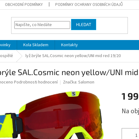
OBCHODNÍ PODMÍNKY
PODMÍNKY OCHRANY OSOBNÍCH ÚDAJŮ
HLEDAT
ovinky
Kola Skladem
Kontakty
ospělé
lyž.brýle SAL.Cosmic neon yellow/UNI mid red 19/20
brýle SAL.Cosmic neon yellow/UNI mid
né
noceno
Podrobnosti hodnocení
Značka:
Salomon
ní
1 99
u
Měrná
Na ob
cena:
ek.