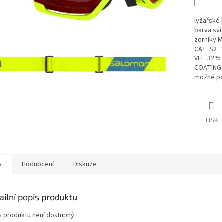
lyžařské
barva sví
zorníky M
CAT: S2
VLT: 32%
COATING: 
možné pou
TISK
s
Hodnocení
Diskuze
ailní popis produktu
s produktu není dostupný