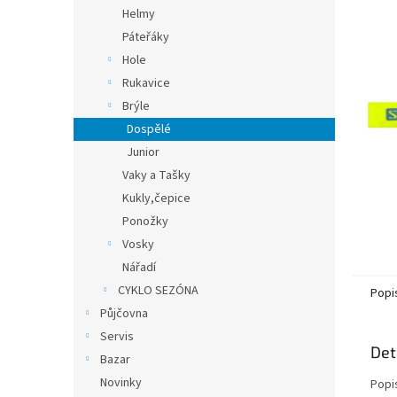
n
Helmy
e
Páteřáky
l
Hole
Rukavice
Brýle
Dospělé
Junior
Vaky a Tašky
Kukly,čepice
Ponožky
Vosky
Nářadí
CYKLO SEZÓNA
Popi
Půjčovna
Servis
Det
Bazar
Novinky
Popi