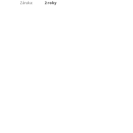
Záruka
:
2 roky