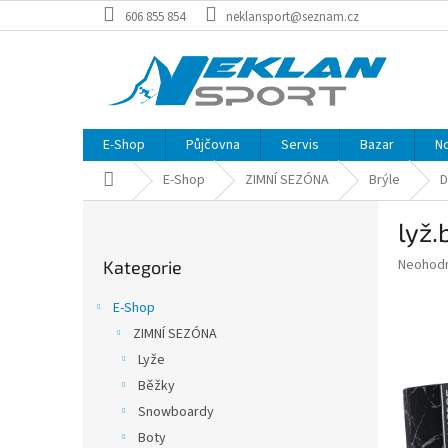
Přejít
606 855 854
neklansport@seznam.cz
na
obsah
E-Shop
Půjčovna
Servis
Bazar
N
Domů
E-Shop
ZIMNÍ SEZÓNA
Brýle
D
P
lyž.
o
Přeskočit
s
Průměr
Neohod
Kategorie
kategorie
t
hodnoce
r
produkt
E-Shop
a
je
ZIMNÍ SEZÓNA
0,0
n
z
Lyže
n
5
í
Běžky
hvězdič
p
Snowboardy
a
Boty