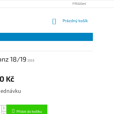
Přihlášení
NÁKUPNÍ
Prázdný košík
KOŠÍK
onz 18/19
2018
0 Kč
jednávku
Přidat do košíku