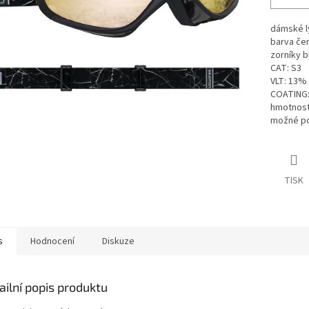
dámské l
barva če
zorníky 
CAT: S3
VLT: 13%
COATING: 
hmotnost
možné pou
TISK
s
Hodnocení
Diskuze
ailní popis produktu