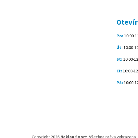
á
p
a
t
Otevír
í
Po:
10:00-12
Út:
10:00-12
St:
10:00-12
Čt:
10:00-12
Pá:
10:00-12
Copyright 2026
Neklan Sport
. Všechna práva vyhrazena.