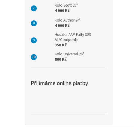
Kolo Scott 26"
4 900 Kč
Kolo Author 24"
4 000 Kč
Hustilka AAP Fatty X23
AL/Composite
350 Kč
Kolo Universal 26"
800 Kč
Přijímáme online platby
Z