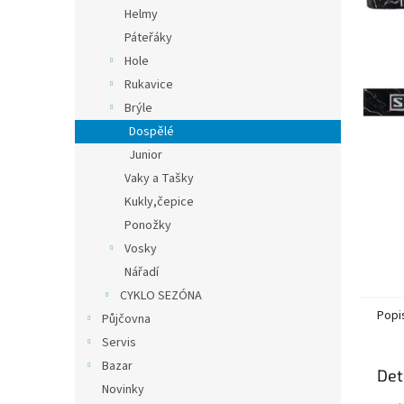
n
Helmy
e
Páteřáky
l
Hole
Rukavice
Brýle
Dospělé
Junior
Vaky a Tašky
Kukly,čepice
Ponožky
Vosky
Nářadí
CYKLO SEZÓNA
Popi
Půjčovna
Servis
Bazar
Det
Novinky