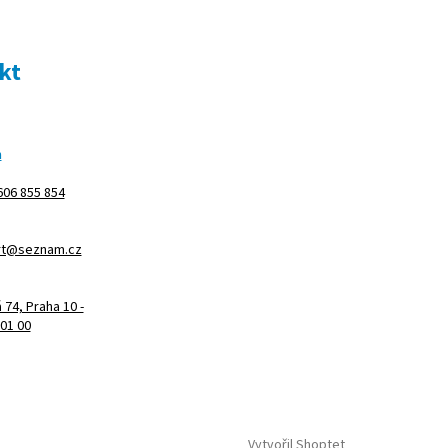
kt
m
606 855 854
rt@seznam.cz
74, Praha 10 -
101 00
Vytvořil Shoptet