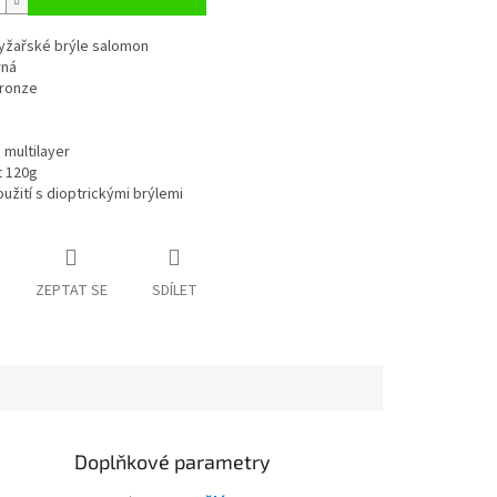
yžařské brýle salomon
rná
bronze
multilayer
 120g
žití s dioptrickými brýlemi
ZEPTAT SE
SDÍLET
Doplňkové parametry