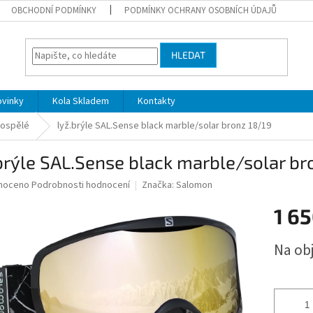
OBCHODNÍ PODMÍNKY
PODMÍNKY OCHRANY OSOBNÍCH ÚDAJŮ
HLEDAT
ovinky
Kola Skladem
Kontakty
ospělé
lyž.brýle SAL.Sense black marble/solar bronz 18/19
brýle SAL.Sense black marble/solar br
né
noceno
Podrobnosti hodnocení
Značka:
Salomon
ní
1 65
u
Měrná
Na ob
cena:
ek.