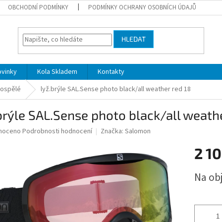
OBCHODNÍ PODMÍNKY
PODMÍNKY OCHRANY OSOBNÍCH ÚDAJŮ
HLEDAT
ovinky
Kola Skladem
Kontakty
ospělé
lyž.brýle SAL.Sense photo black/all weather red 18
brýle SAL.Sense photo black/all weath
né
noceno
Podrobnosti hodnocení
Značka:
Salomon
ní
2 10
u
Měrná
Na ob
cena:
ek.