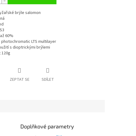
yžařské brýle salomon
rná
ed
 S3
 až 60%
 photochromatic LTS multilayer
žití s dioptrickými brýlemi
 120g
ZEPTAT SE
SDÍLET
Doplňkové parametry