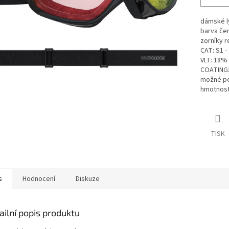
dámské l
barva če
zorníky r
CAT: S1 -
VLT: 18%
COATING:
možné pou
hmotnost
TISK
s
Hodnocení
Diskuze
ailní popis produktu