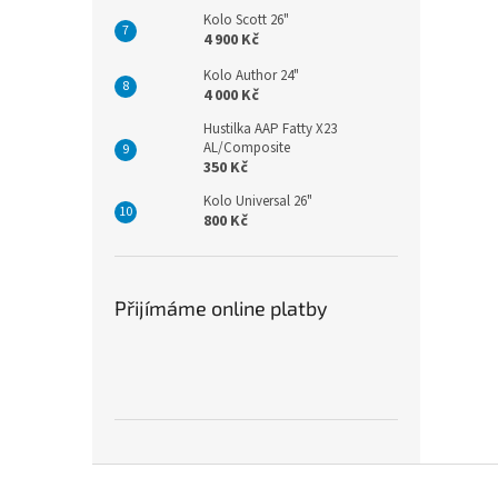
Kolo Scott 26"
4 900 Kč
Kolo Author 24"
4 000 Kč
Hustilka AAP Fatty X23
AL/Composite
350 Kč
Kolo Universal 26"
800 Kč
Přijímáme online platby
Z