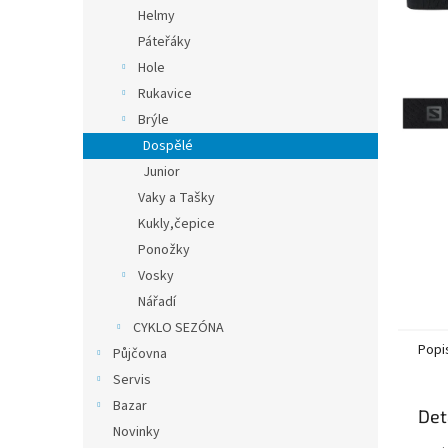
n
Helmy
e
Páteřáky
l
Hole
Rukavice
Brýle
Dospělé
Junior
Vaky a Tašky
Kukly,čepice
Ponožky
Vosky
Nářadí
CYKLO SEZÓNA
Popi
Půjčovna
Servis
Bazar
Det
Novinky