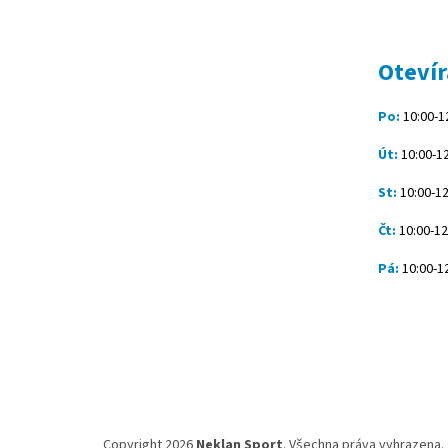
á
p
a
t
Otevír
í
Po:
10:00-12
Út:
10:00-12
St:
10:00-12
Čt:
10:00-12
Pá:
10:00-12
Copyright 2026
Neklan Sport
. Všechna práva vyhrazena.