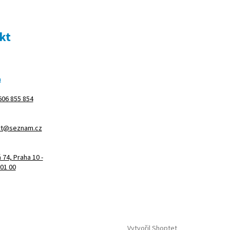
kt
m
606 855 854
rt@seznam.cz
74, Praha 10 -
101 00
Vytvořil Shoptet