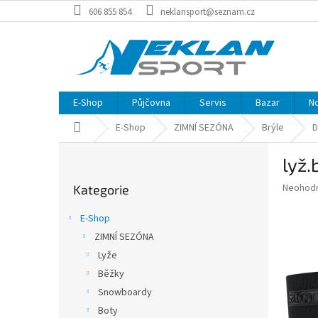
Přejít
606 855 854
neklansport@seznam.cz
na
obsah
E-Shop
Půjčovna
Servis
Bazar
N
Domů
E-Shop
ZIMNÍ SEZÓNA
Brýle
D
P
lyž.
o
Přeskočit
s
Průměr
Neohod
Kategorie
kategorie
t
hodnoce
r
produkt
E-Shop
a
je
ZIMNÍ SEZÓNA
0,0
n
z
Lyže
n
5
í
Běžky
hvězdič
p
Snowboardy
a
Boty