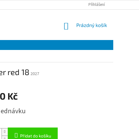
Přihlášení
NÁKUPNÍ
Prázdný košík
KOŠÍK
er red 18
2027
0 Kč
jednávku
Přidat do košíku