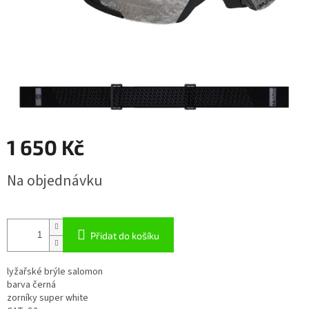
1 650 Kč
Měrná
Na objednávku
cena:
Přidat do košíku
lyžařské brýle salomon
barva černá
zorníky super white