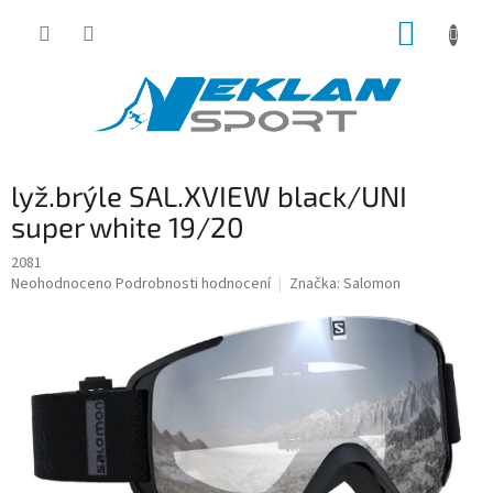
Přejít
NÁKUP
na
obsah
KOŠÍK
lyž.brýle SAL.XVIEW black/UNI
super white 19/20
2081
Průměrné
Neohodnoceno
Podrobnosti hodnocení
Značka:
Salomon
hodnocení
produktu
je
0,0
z
5
hvězdiček.