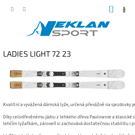
Přejít
NÁKUP
na
obsah
KOŠÍK
LADIES LIGHT 72 23
Kvalitní a vyvážená dámská lyže, určená převážně na sjezdovky j
Díky celodřevěnému jádru z lehkého dřeva Paulownie a klasické sa
lehčím lyžařkám, zároveň si zachovává dostatečnou stabilitu i p