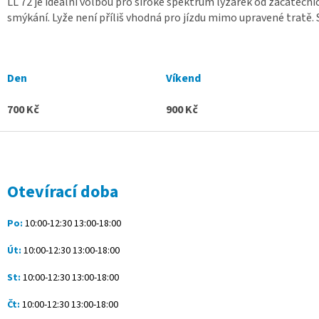
LL 72 je ideální volbou pro široké spektrum lyžařek od začátečni
smýkání. Lyže není příliš vhodná pro jízdu mimo upravené tratě. 
Den
Víkend
700 Kč
900 Kč
Z
á
p
a
Otevírací doba
t
í
Po:
10:00-12:30 13:00-18:00
Út:
10:00-12:30 13:00-18:00
St:
10:00-12:30 13:00-18:00
Čt:
10:00-12:30 13:00-18:00