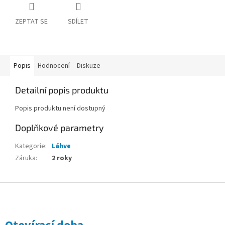
ZEPTAT SE
SDÍLET
Popis
Hodnocení
Diskuze
Detailní popis produktu
Popis produktu není dostupný
Doplňkové parametry
Kategorie
:
Láhve
Záruka
:
2 roky
Z
á
p
a