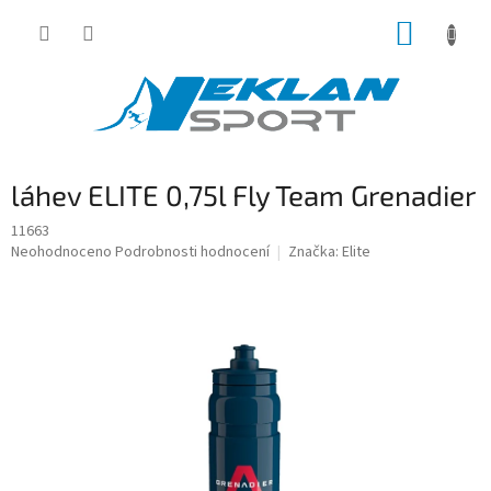
Přejít
NÁKUP
na
obsah
KOŠÍK
láhev ELITE 0,75l Fly Team Grenadier
11663
Průměrné
Neohodnoceno
Podrobnosti hodnocení
Značka:
Elite
hodnocení
produktu
je
0,0
z
5
hvězdiček.