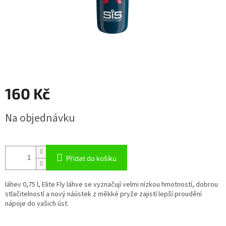
160 Kč
Měrná
Na objednávku
cena:
Přidat do košíku
láhev 0,75 l, Elite Fly láhve se vyznačují velmi nízkou hmotností, dobrou
stlačitelností a nový náústek z měkké pryže zajistí lepší proudění
nápoje do vašich úst.