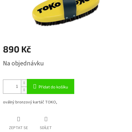
890 Kč
Měrná
Na objednávku
cena:
Přidat do košíku
oválný bronzový kartáč TOKO,
ZEPTAT SE
SDÍLET