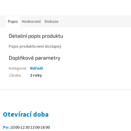
Popis
Hodnocení
Diskuze
Detailní popis produktu
Popis produktu není dostupný
Doplňkové parametry
Kategorie
:
Nářadí
Záruka
:
2 roky
Z
á
p
a
Otevírací doba
t
í
Po:
10:00-12:30 13:00-18:00