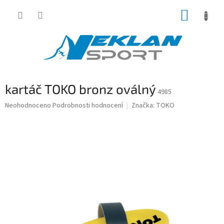
Přejít
NÁKUP
na
obsah
KOŠÍK
kartáč TOKO bronz oválný
4985
Průměrné
Neohodnoceno
Podrobnosti hodnocení
Značka:
TOKO
hodnocení
produktu
je
0,0
z
5
hvězdiček.