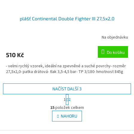
plášť Continental Double Fighter III 27,5x2,0
Na objednávku
Do košíku
510 Kč
- velmi rychlý vzorek, ideální na zpevněné a suché povrchy- rozměr
27,5x2,0- patka drátová- tlak 3,5-4,5 bar- TP 3/180- hmotnost 845g
NAČÍST DALŠÍ 3
S
1
2
t
O
r
15
položek celkem
v
á
l
NAHORU
n
á
k
d
o
v
Z
a