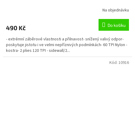
Na objednávku
Do košíku
490 Kč
- extrémní záběrové vlastnosti a přilnavost- snížený valivý odpor-
poskytuje jistotu i ve velmi nepříznivých podmínkách- 60 TPI Nylon -
kostra- 2 plies 120 TPI - sidewall/2...
Kód:
10916