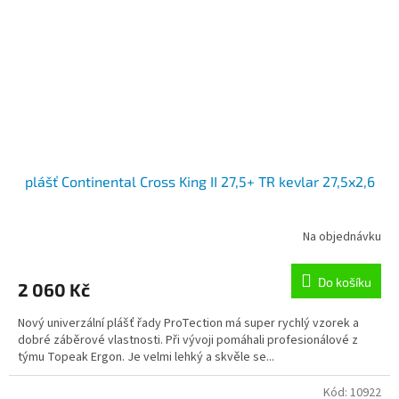
plášť Continental Cross King II 27,5+ TR kevlar 27,5x2,6
Na objednávku
Do košíku
2 060 Kč
Nový univerzální plášť řady ProTection má super rychlý vzorek a
dobré záběrové vlastnosti. Při vývoji pomáhali profesionálové z
týmu Topeak Ergon. Je velmi lehký a skvěle se...
Kód:
10922