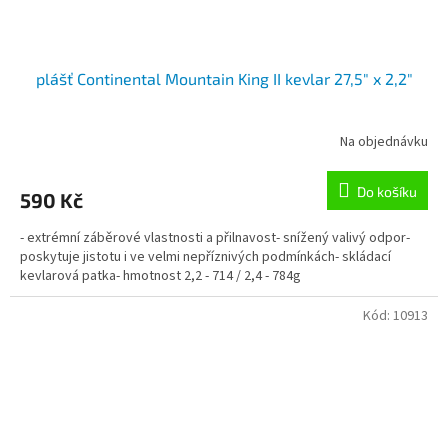
plášť Continental Mountain King II kevlar 27,5" x 2,2"
Na objednávku
Do košíku
590 Kč
- extrémní záběrové vlastnosti a přilnavost- snížený valivý odpor-
poskytuje jistotu i ve velmi nepříznivých podmínkách- skládací
kevlarová patka- hmotnost 2,2 - 714 / 2,4 - 784g
Kód:
10913