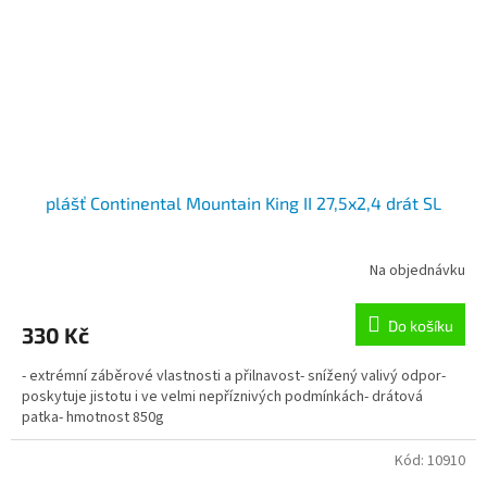
plášť Continental Mountain King II 27,5x2,4 drát SL
Na objednávku
Do košíku
330 Kč
- extrémní záběrové vlastnosti a přilnavost- snížený valivý odpor-
poskytuje jistotu i ve velmi nepříznivých podmínkách- drátová
patka- hmotnost 850g
Kód:
10910