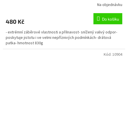
Na objednávku
Do košíku
480 Kč
- extrémní záběrové vlastnosti a přilnavost- snížený valivý odpor-
poskytuje jistotu i ve velmi nepříznivých podmínkách- drátová
patka- hmotnost 830g
Kód:
10904