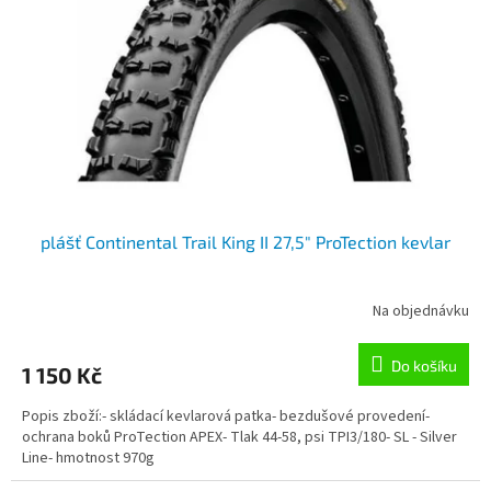
p
r
o
d
u
k
t
ů
plášť Continental Trail King II 27,5" ProTection kevlar
Na objednávku
Do košíku
1 150 Kč
Popis zboží:- skládací kevlarová patka- bezdušové provedení-
ochrana boků ProTection APEX- Tlak 44-58, psi TPI3/180- SL - Silver
Line- hmotnost 970g