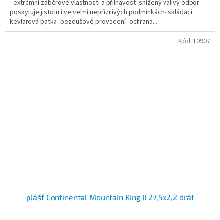
- extrémní záběrové vlastnosti a přilnavost- snížený valivý odpor-
poskytuje jistotu i ve velmi nepříznivých podmínkách- skládací
kevlarová patka- bezdušové provedení- ochrana...
Kód:
10907
plášť Continental Mountain King II 27,5x2,2 drát