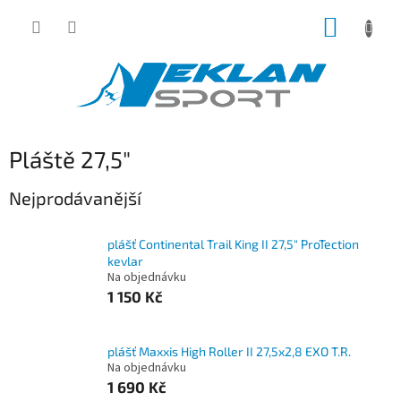
Přejít
NÁKUP
na
obsah
KOŠÍK
Pláště 27,5"
Nejprodávanější
plášť Continental Trail King II 27,5" ProTection
kevlar
Na objednávku
1 150 Kč
plášť Maxxis High Roller II 27,5x2,8 EXO T.R.
Na objednávku
1 690 Kč