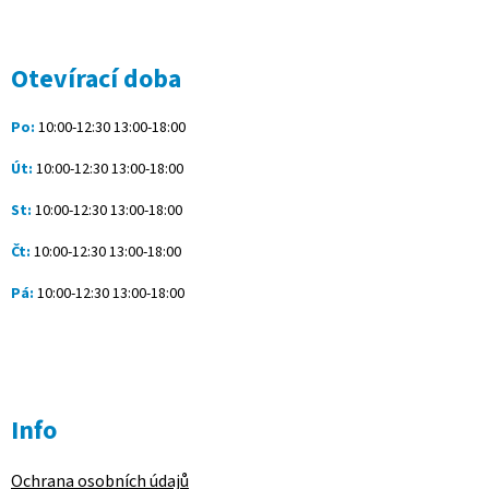
á
c
á
n
í
p
í
p
a
Otevírací doba
r
t
v
í
k
Po:
10:00-12:30 13:00-18:00
y
v
Út:
10:00-12:30 13:00-18:00
ý
p
St:
10:00-12:30 13:00-18:00
i
s
Čt:
10:00-12:30 13:00-18:00
u
Pá:
10:00-12:30 13:00-18:00
Info
Ochrana osobních údajů