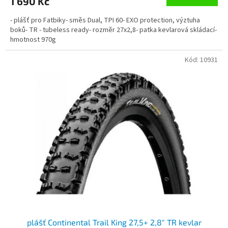
1 690 Kč
- plášť pro Fatbiky- směs Dual, TPI 60- EXO protection, výztuha
boků- TR - tubeless ready- rozměr 27x2,8- patka kevlarová skládací-
hmotnost 970g
Kód:
10931
plášť Continental Trail King 27,5+ 2,8" TR kevlar