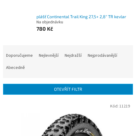
plášť Continental Trail King 27,5+ 2,8" TR kevlar
Na objednávku
780 Kč
Ř
a
Doporučujeme
Nejlevnější
Nejdražší
Nejprodávanější
z
e
Abecedně
n
í
p
OTEVŘÍT FILTR
r
o
V
Kód:
11219
d
ý
u
p
k
i
t
s
ů