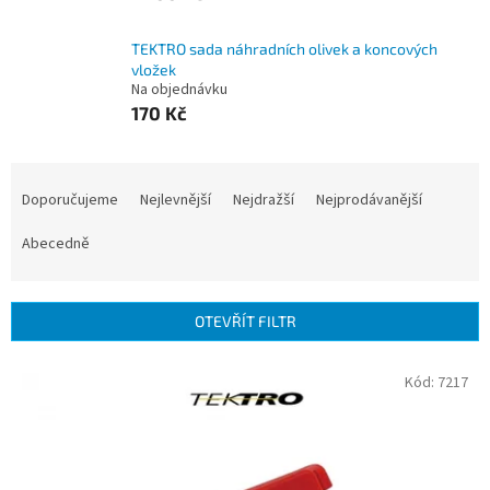
TEKTRO sada náhradních olivek a koncových
vložek
Na objednávku
170 Kč
Ř
a
Doporučujeme
Nejlevnější
Nejdražší
Nejprodávanější
z
e
Abecedně
n
í
p
OTEVŘÍT FILTR
r
o
V
Kód:
7217
d
ý
u
p
k
i
t
s
ů