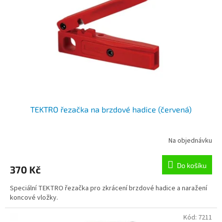
p
r
o
d
u
k
t
ů
TEKTRO řezačka na brzdové hadice (červená)
Na objednávku
Do košíku
370 Kč
Speciální TEKTRO řezačka pro zkrácení brzdové hadice a naražení
koncové vložky.
Kód:
7211