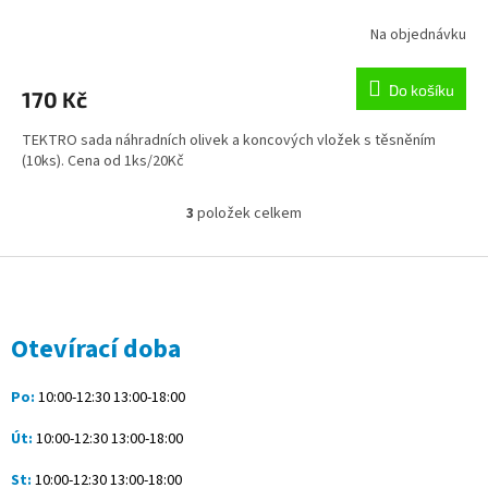
Na objednávku
Do košíku
170 Kč
TEKTRO sada náhradních olivek a koncových vložek s těsněním
(10ks). Cena od 1ks/20Kč
3
položek celkem
O
v
l
Z
á
á
d
p
a
a
Otevírací doba
c
t
í
í
p
Po:
10:00-12:30 13:00-18:00
r
v
Út:
10:00-12:30 13:00-18:00
k
y
St:
10:00-12:30 13:00-18:00