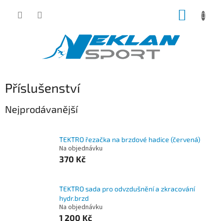
Přejít
NÁKUP
na
obsah
KOŠÍK
Příslušenství
Nejprodávanější
TEKTRO řezačka na brzdové hadice (červená)
Na objednávku
370 Kč
TEKTRO sada pro odvzdušnění a zkracování
hydr.brzd
Na objednávku
1 200 Kč