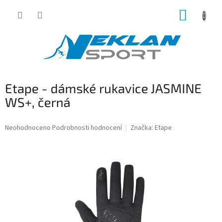
Přejít
NÁKUP
na
obsah
KOŠÍK
Etape - dámské rukavice JASMINE
WS+, černá
Průměrné
Neohodnoceno
Podrobnosti hodnocení
Značka:
Etape
hodnocení
produktu
je
0,0
z
5
hvězdiček.