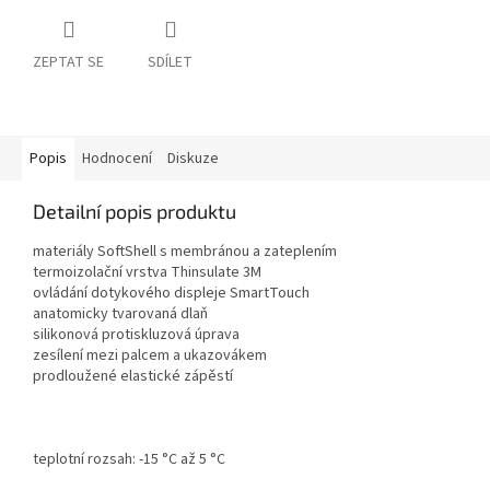
ZEPTAT SE
SDÍLET
Popis
Hodnocení
Diskuze
Detailní popis produktu
materiály SoftShell s membránou a zateplením
termoizolační vrstva Thinsulate 3M
ovládání dotykového displeje SmartTouch
anatomicky tvarovaná dlaň
silikonová protiskluzová úprava
zesílení mezi palcem a ukazovákem
prodloužené elastické zápěstí
teplotní rozsah: -15 °C až 5 °C