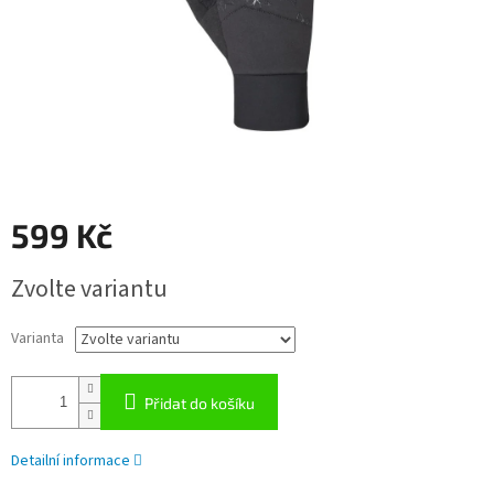
599 Kč
Měrná
Zvolte variantu
cena:
Varianta
Přidat do košíku
Detailní informace