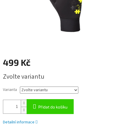
499 Kč
Měrná
Zvolte variantu
cena:
Varianta
Přidat do košíku
Detailní informace