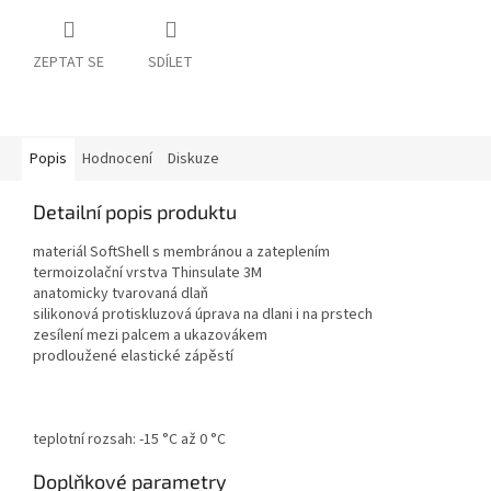
ZEPTAT SE
SDÍLET
Popis
Hodnocení
Diskuze
Detailní popis produktu
materiál SoftShell s membránou a zateplením
termoizolační vrstva Thinsulate 3M
anatomicky tvarovaná dlaň
silikonová protiskluzová úprava na dlani i na prstech
zesílení mezi palcem a ukazovákem
prodloužené elastické zápěstí
teplotní rozsah: -15 °C až 0 °C
Doplňkové parametry