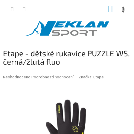
Přejít
NÁKUP
na
obsah
KOŠÍK
Etape - dětské rukavice PUZZLE WS,
černá/žlutá fluo
Průměrné
Neohodnoceno
Podrobnosti hodnocení
Značka:
Etape
hodnocení
produktu
je
0,0
z
5
hvězdiček.