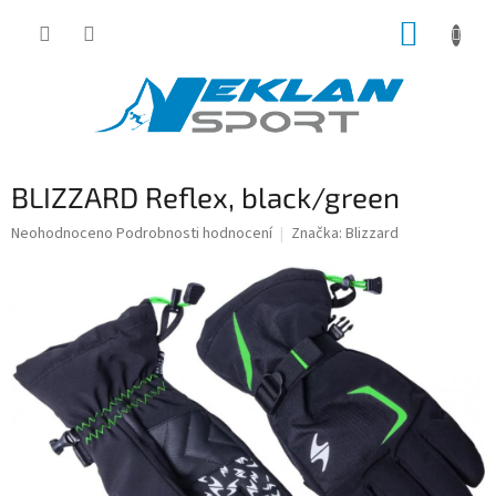
Přejít
NÁKUP
na
obsah
KOŠÍK
BLIZZARD Reflex, black/green
Průměrné
Neohodnoceno
Podrobnosti hodnocení
Značka:
Blizzard
hodnocení
produktu
je
0,0
z
5
hvězdiček.