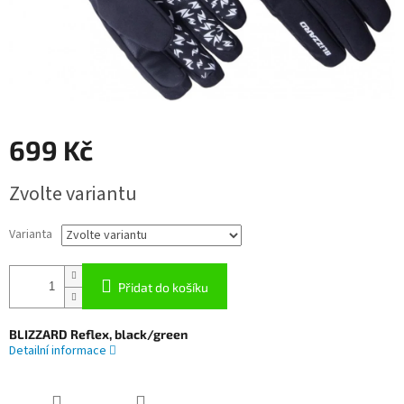
699 Kč
Měrná
Zvolte variantu
cena:
Varianta
Přidat do košíku
BLIZZARD Reflex, black/green
Detailní informace