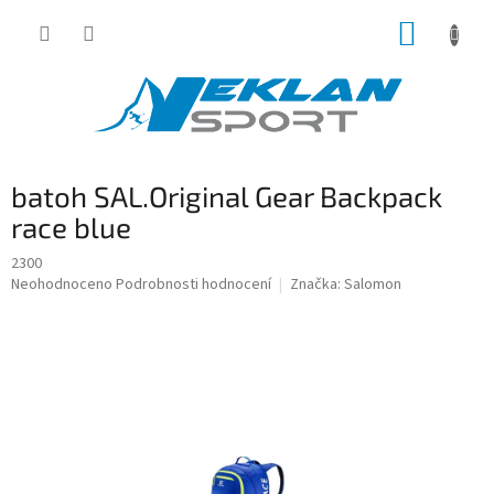
Přejít
NÁKUP
na
obsah
KOŠÍK
batoh SAL.Original Gear Backpack
race blue
2300
Průměrné
Neohodnoceno
Podrobnosti hodnocení
Značka:
Salomon
hodnocení
produktu
je
0,0
z
5
hvězdiček.