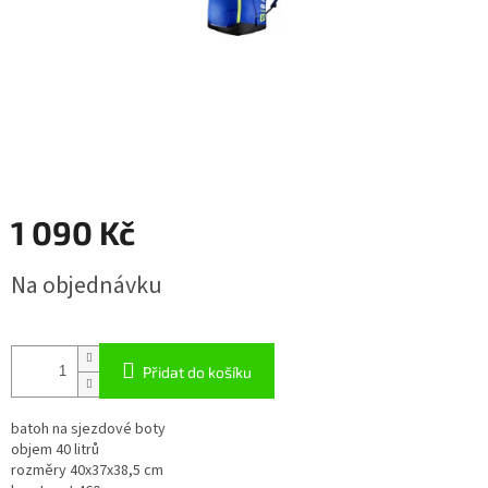
1 090 Kč
Měrná
Na objednávku
cena:
Přidat do košíku
batoh na sjezdové boty
objem 40 litrů
rozměry 40x37x38,5 cm