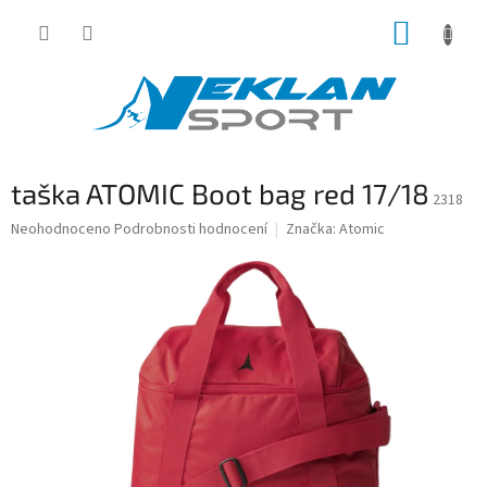
Přejít
NÁKUP
na
obsah
KOŠÍK
taška ATOMIC Boot bag red 17/18
2318
Průměrné
Neohodnoceno
Podrobnosti hodnocení
Značka:
Atomic
hodnocení
produktu
je
0,0
z
5
hvězdiček.