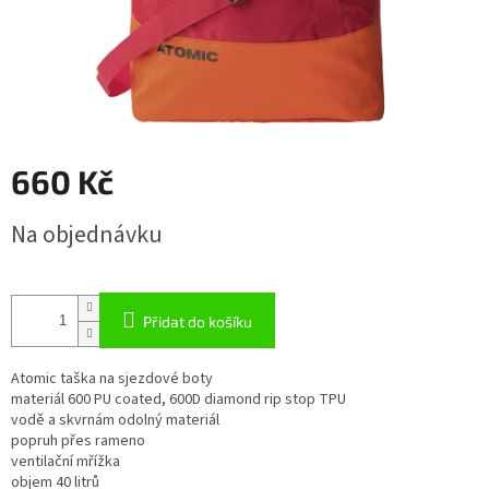
660 Kč
Měrná
Na objednávku
cena:
Přidat do košíku
Atomic taška na sjezdové boty
materiál 600 PU coated, 600D diamond rip stop TPU
vodě a skvrnám odolný materiál
popruh přes rameno
ventilační mřížka
objem 40 litrů