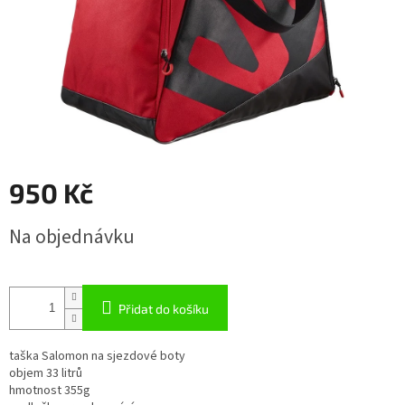
950 Kč
Měrná
Na objednávku
cena:
Přidat do košíku
taška Salomon na sjezdové boty
objem 33 litrů
hmotnost 355g