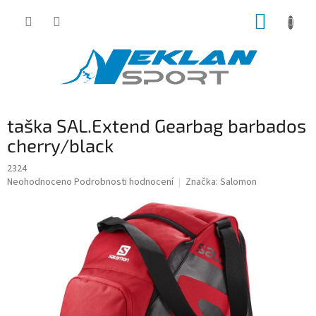
Přejít
NÁKUP
na
obsah
KOŠÍK
taška SAL.Extend Gearbag barbados
cherry/black
2324
Průměrné
Neohodnoceno
Podrobnosti hodnocení
Značka:
Salomon
hodnocení
produktu
je
0,0
z
5
hvězdiček.