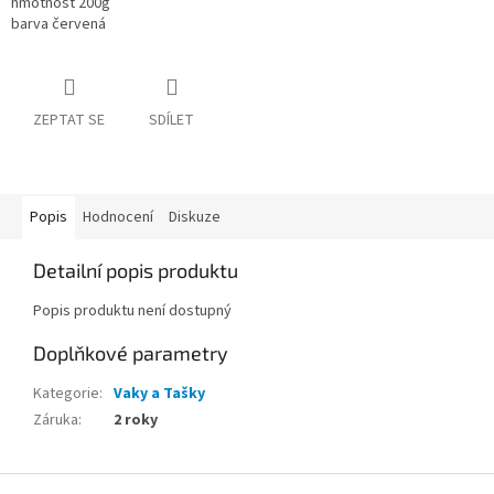
hmotnost 200g
barva červená
ZEPTAT SE
SDÍLET
Popis
Hodnocení
Diskuze
Detailní popis produktu
Popis produktu není dostupný
Doplňkové parametry
Kategorie
:
Vaky a Tašky
Záruka
:
2 roky
Z