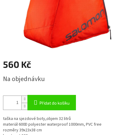
560 Kč
Měrná
Na objednávku
cena:
Přidat do košíku
taška na sjezdové boty,objem 32 litrů
materiál 600D polyester waterproof 1000mm, PVC free
rozměry 39x23x38 cm