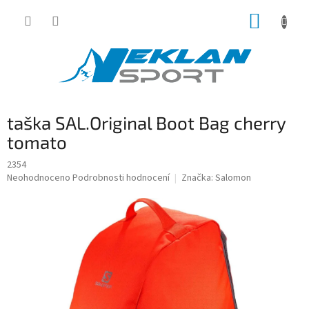
Přejít
NÁKUP
na
obsah
KOŠÍK
taška SAL.Original Boot Bag cherry
tomato
2354
Průměrné
Neohodnoceno
Podrobnosti hodnocení
Značka:
Salomon
hodnocení
produktu
je
0,0
z
5
hvězdiček.