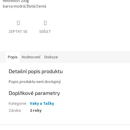
hmotnost 200g
barva modrá/žlutá/černá
ZEPTAT SE
SDÍLET
Popis
Hodnocení
Diskuze
Detailní popis produktu
Popis produktu není dostupný
Doplňkové parametry
Kategorie
:
Vaky a Tašky
Záruka
:
2 roky
Z