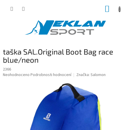
Přejít
NÁKUP
na
obsah
KOŠÍK
taška SAL.Original Boot Bag race
blue/neon
2366
Průměrné
Neohodnoceno
Podrobnosti hodnocení
Značka:
Salomon
hodnocení
produktu
je
0,0
z
5
hvězdiček.