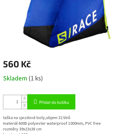
560 Kč
Měrná
Skladem
(1 ks)
cena:
Přidat do košíku
taška na sjezdové boty,objem 32 litrů
materiál 600D polyester waterproof 1000mm, PVC free
rozměry 39x23x38 cm